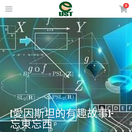
×
0
商品分類
Home
所有商品分類
規劃服務
最新消息
訂閱方案
線上商店
免費會員專區
VIP會員專區
[愛因斯坦的有趣故事]-
歡迎來電
忘東忘西