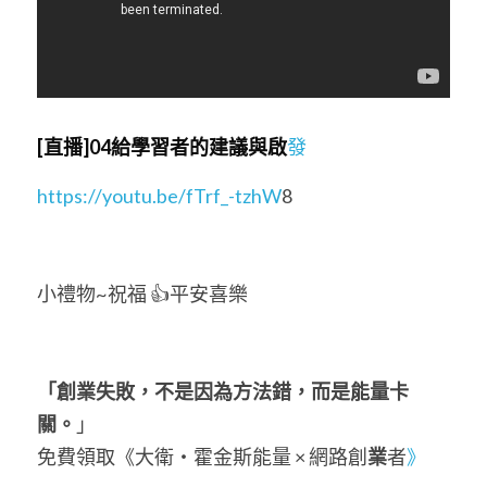
[直播]04給學習者的建議與啟
發
https://youtu.be/fTrf_-tzhW
8
小禮物~祝福 👍平安喜樂  
「創業失敗，不是因為方法錯，而是能量卡
關。
」
免費領取《大衛・霍金斯能量 × 網路創
業
者
》