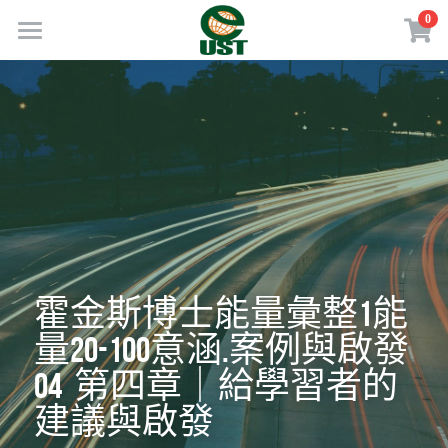
×
0
商品分類
Home
所有商品分類
規劃服務
最新消息
訂閱方案
線上商店
免費會員專區
霍金斯博士能量彙整1能
量20-100意涵.案例與啟發
VIP會員專區
04  第四章｜給學習者的
歡迎來電
建議與啟發