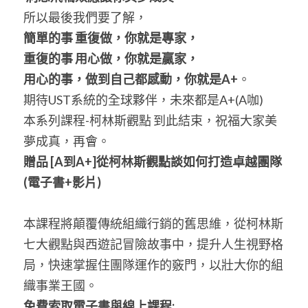
所以最後我們要了解，
簡單的事 重復做，你就是專家，
重復的事 用心做，你就是贏家，
用心的事，做到自己都感動，你就是A+
。
期待UST系統的全球夥伴，未來都是A+(A咖)
本系列課程-柯林斯觀點 到此結束，祝福大家美
夢成真，再會。
贈品
 [A
到
A+]
從柯林斯觀點談如何打造卓越團隊
(
電子書
+
影片
)
本課程將顛覆傳統組織行銷的舊思維，從柯林斯
七大觀點與西遊記冒險故事中，提升人生視野格
局，快速掌握住團隊運作的竅門，以壯大你的組
織事業王國。
免費索取電子書與線上課程: