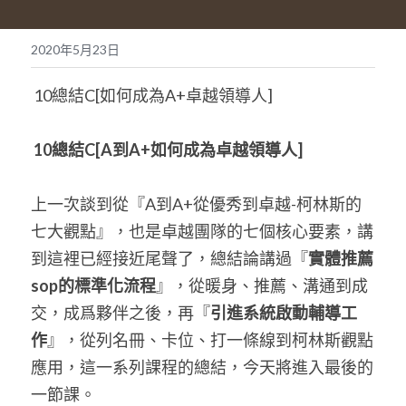
POWERED BY
2020年5月23日
 10總結C[如何成為A+卓越領導人] 
10總結
C
[A
到A+如何成為卓越領導人]
上一次談到從『A到A+從優秀到卓越-柯林斯的
七大觀點』，也是卓越團隊的七個核心要素，講
到這裡已經接近尾聲了，總結論講過『
實體推薦
sop的標準化流程
』，從暖身、推薦、溝通到成
交，成爲夥伴之後，再『
引進系統啟動輔導工
作
』，從列名冊、卡位、打一條線到柯林斯觀點
應用，這一系列課程的總結，今天將進入最後的
一節課。