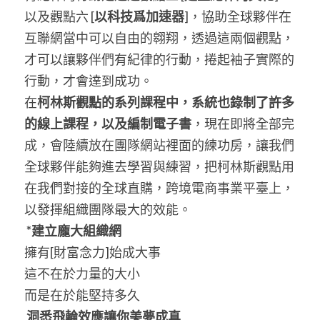
以及觀點六 [
以科技爲加速器
]，協助全球夥伴在
互聯網當中可以自由的翱翔，透過這兩個觀點，
才可以讓夥伴們有紀律的行動，捲起袖子實際的
行動，才會達到成功。
在
柯林斯觀點的系列課程中，系統也錄制了許多
的線上課程，以及編制電子書
，現在即將全部完
成，會陸續放在團隊網站裡面的練功房，讓我們
全球夥伴能夠進去學習與練習，把柯林斯觀點用
在我們對接的全球直購，跨境電商事業平臺上，
以發揮組織團隊最大的效能。
*
建立龐大組織網
擁有[財富念力]始成大事
這不在於力量的大小
而是在於能堅持多久
洞悉飛輪效應
讓你美夢成真