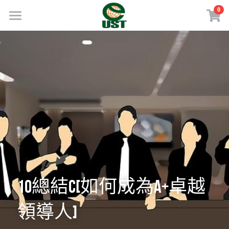
×
0
商品分類
Home
所有商品分類
規劃服務
最新消息
訂閱方案
線上商店
免費會員專區
VIP會員專區
10總結C[如何成為A+卓越
領導人]
歡迎來電