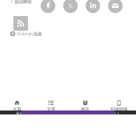
返回網站
Strikingly出品
主頁
文章
商店
知達阿福
此網站通過 Strikingly 創建。
立即免費擁有一個網站！
CREATE A SITE WITH
开始创建