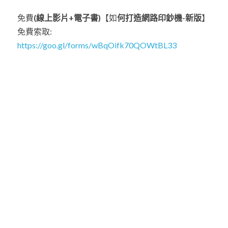
免費
(線上影片+電子書)
【如
何打造網路印鈔機-新版
】 
免費索取:  
https://goo.gl/forms/wBqOifk70QOWtBL33