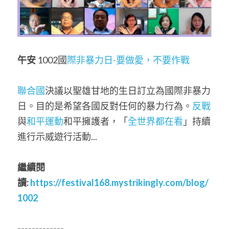
午安
 1002國
際非暴力日
-
要做愛，不要作戰
聯合國
決議以聖雄甘地的生日訂立為國際非暴力
日。目的是希望各國反對任何的暴力行為。
反戰
與
和平運動
和平擁護者，「
全世界都在看
」持續
進行示威遊行活動... 
繼續閱
讀:
https://festival168.mystrikingly.com/blog/
1002
-------------