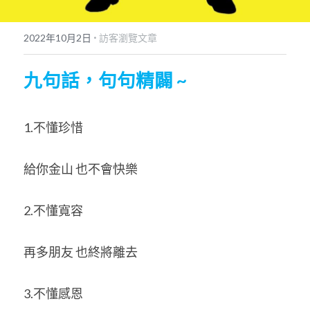
POWERED BY
·
2022年10月2日
訪客瀏覽文章
九句話，句句精闢 ~
1.不懂珍惜 
給你金山 也不會快樂 
2.不懂寬容 
再多朋友 也終將離去 
3.不懂感恩 