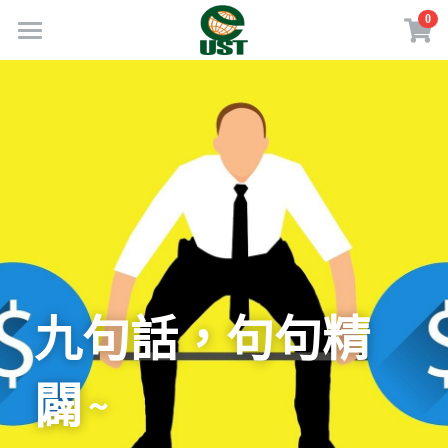
×
0
商品分類
Home
所有商品分類
規劃服務
最新消息
訂閱方案
線上商店
免費會員專區
九句話，句句精
VIP會員專區
闢 ~
歡迎來電