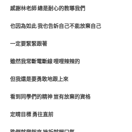
感謝林老師
總是耐心的教導我們
也因為如此
我也告訴自己不能放棄自己
一定要緊緊跟著
雖然我常斷電斷線
哩哩辣辣的
但我還是要勇敢地跟上來
看到同學們的精神
豈有放棄的資格
定睛目標
勇往直前
跌倒就爬起來
挫折就喘口氣