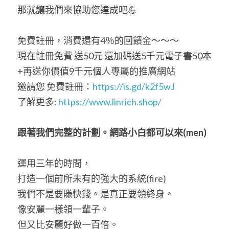
那就讓我們來協助您達成吧💪
免費註冊，消費還有4％的回饋金～～～
現在註冊免費 送50元 還加碼送5千元電子書50本
+再送你價值9千元個人專屬的推廣網站
邀請您 免費註冊：
https://is.gd/k2f5wJ
了解更多: 
https://www.linrich.shop/
跟著我們完整的計劃。網路小白都可以來
(men)
運用三年的時間，
打造一個前所未有的強大的系統(fire)
我們不是要賺快錢。是真正要領終身。
像安麗一樣領一輩子。
但又比安麗好做一百倍。