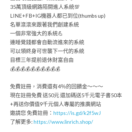
35萬頂級網路陌開進人系統💯
LINE+FB+IG機器人都已到位(thumbs up)
名單滾滾來跟著我們創建系統
一個非常強大的系統💪
連睡覺錢都會自動流進來的系統
可以領終身可世襲下一代的系統
目標三年提前退休財富自由
💰💰💰💰💰💰💰💰💰💰
免費註冊，消費還有4％的回饋金～～～
現在註冊免費 送50元 還加碼送5千元電子書50本
+再送你價值9千元個人專屬的推廣網站
邀請您 免費註冊：
https://is.gd/k2f5wJ
了解更多: 
https://www.linrich.shop/