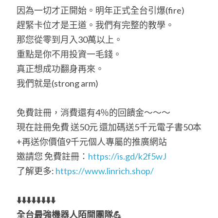
因為一切才正開始。明年正式全台引爆(fire)
趕緊卡位才是王道。我們有完整的教學。
那您從零到月入30萬以上。
重點是你不用投資一毛錢。
真正想成功翻身再來。
我們就是(strong arm)
免費註冊，消費還有4％的回饋金～～～
現在註冊免費 送50元 還加碼送5千元電子書50本
+再送你價值9千元個人專屬的推廣網站
邀請您 免費註冊：
https://is.gd/k2f5wJ
了解更多: 
https://www.linrich.shop/
⬇
⬇
⬇
⬇
⬇
⬇
⬇
⬇
全台最強機器人陌開團隊
💪