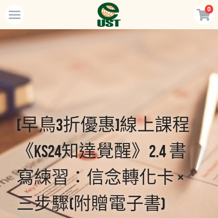
0
×
商品分類
Home
所有商品分類
規劃服務
最新消息
訂閱方案
[早鳥3折優惠]線上課程
線上商店
《KS24知達覺醒》2.4 書
免費會員專區
VIP會員專區
寫練習：信念轉化卡 × 
三步驟(附贈電子書)
歡迎來電