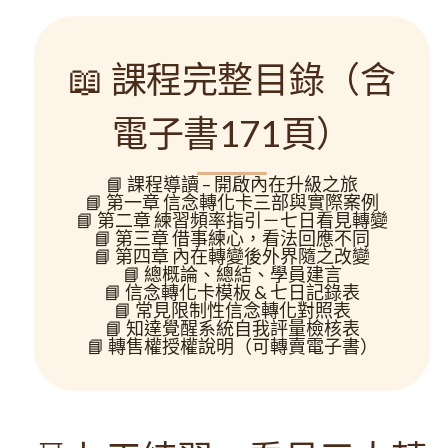
📖 課程完整目錄（含
電子書171頁）
📘
課程導讀
– 開啟內在升級之旅
📘
第一章
信念轉化卡三部與實際案例
📘
第二章
練習頻率指引－七日看見轉變
📘
第三章
借事練心，看法回應不同
📘
第四章
內在轉變後外界隨之改變
📘 總概論、總結、學員建言
📘 信念轉化卡模板 & 七日記錄表
📘 常見限制性信念轉化對照表
📘 知達覺醒系統自我評量檢核表
📘 轉售權授權說明（可轉賣電子書）