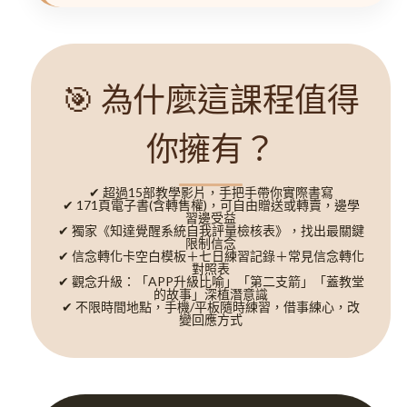
🎯 為什麼這課程值得
你擁有？
✔ 超過15部教學影片，手把手帶你實際書寫
✔ 171頁電子書(含轉售權)，可自由贈送或轉賣，邊學
習邊受益
✔ 獨家《知達覺醒系統自我評量檢核表》，找出最關鍵
限制信念
✔ 信念轉化卡空白模板＋七日練習記錄＋常見信念轉化
對照表
✔ 觀念升級：「APP升級比喻」「第二支箭」「蓋教堂
的故事」深植潛意識
✔ 不限時間地點，手機/平板隨時練習，借事練心，改
變回應方式