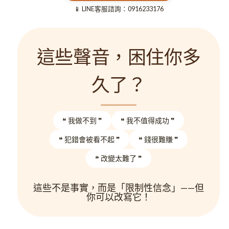
📱 LINE客服諮詢：0916233176
這些聲音，困住你多
久了？
❝ 我做不到 ❞
❝ 我不值得成功 ❞
❝ 犯錯會被看不起 ❞
❝ 錢很難賺 ❞
❝ 改變太難了 ❞
這些不是事實，而是「限制性信念」——但
你可以改寫它！