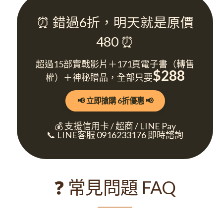
⏰ 錯過6折，明天就是原價
480 ⏰
超過15部實戰影片＋171頁電子書（轉售
$288
權）＋神秘贈品，全部只要
📢 立即搶購 6折優惠 📢
💰 支援信用卡 / 超商 / LINE Pay
📞 LINE客服 0916233176 即時諮詢
❓ 常見問題 FAQ