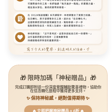
🎁 限時加碼「神秘贈品」🎁
完成訂購即附送一份
深度覺醒輔助驚喜禮物
，協助你
在信念轉化旅程中獲得更多支持。
✨ 保持神秘感，絕對值得期待 ✨
🔥 立即把握神秘贈品 + 6折 🔥