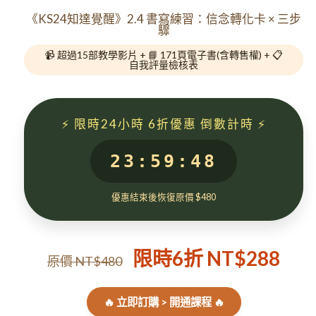
《KS24知達覺醒》2.4 書寫練習：信念轉化卡 × 三步
驟
📹 超過15部教學影片 + 📘 171頁電子書(含轉售權) + 📋
自我評量檢核表
⚡ 限時24小時 6折優惠 倒數計時 ⚡
23:59:47
優惠結束後恢復原價 $480
限時6折 NT$288
原價 NT$480
🔥 立即訂購 > 開通課程 🔥