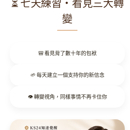
⏳ 七天練習・看見三大轉
變
🎒 看見背了數十年的包袱
🌱 每天建立一個支持你的新信念
👁️ 轉變視角，同樣事情不再卡住你