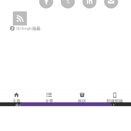
Strikingly出品
主頁
文章
商店
知達阿福
此網站通過 Strikingly 創建。
立即免費擁有一個網站！
CREATE A SITE WITH
开始创建