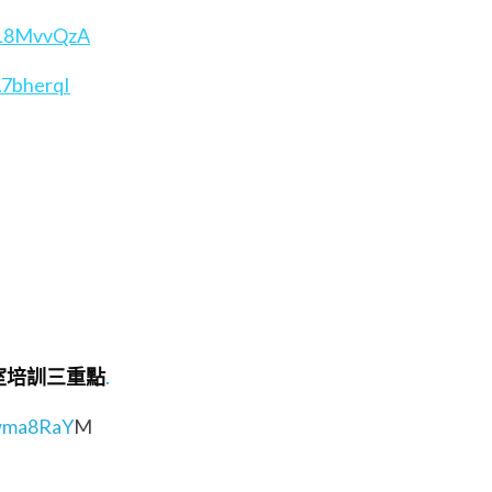
XL8MvvQzA
A7bherq
I
室培訓三重點
.
Swma8RaY
M