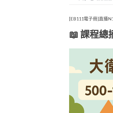
[EB111電子冊]直播
📖
課程總