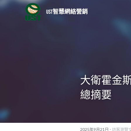
UST智慧網絡營銷
大衛霍金斯5
總摘要
·
2025年9月21日
訪客瀏覽