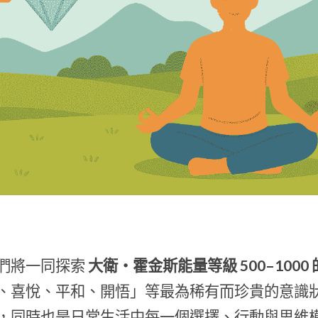
們將一同探索
 大衛・霍金斯能量等級 500–1000
、喜悅、平和、開悟」等最為稀有而珍貴的意識
，同時也是日常生活中每一個選擇、行動與思維