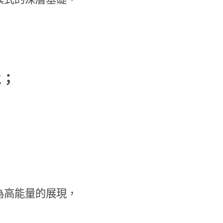
悅
；
為高能量的展現，