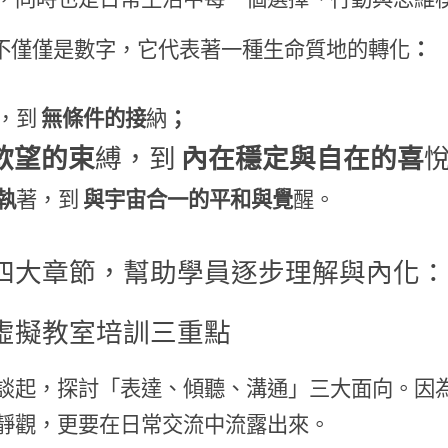
00，不僅僅是數字，它代表著一種生命質地的轉化
：
，到
 無條件的接
納
；
欲望的束
縛，到
 內在穩定與自在的喜
執
著，到
 與宇宙合一的平和與覺
醒。
四大章節，幫助學員逐步理解與內化：
虛擬教室培訓三重點
談起，探討「表達、傾聽、溝通」三大面向。因
靜觀，更要在日常交流中流露出來。