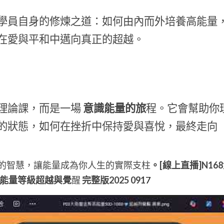
學員自身的修煉之道：如何由內而外培養高能量
在愛與平和中邁向真正的超越。
理論課，而是一場
 意識能量的旅
程。它會幫助你
的狀態，如何在挫折中保持愛與喜悅，最終走向
：
命的智慧，讓能量成為你人生的實際支柱
。[線上直播]N1
0高能量等級超越與覺
醒
 完整版2025 091
7