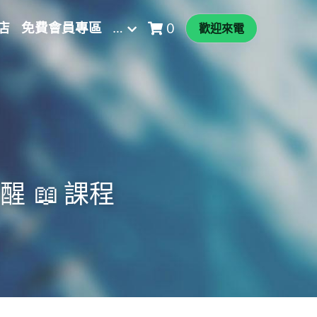
店
免費會員專區
…
0
歡迎來電
  📖 課程