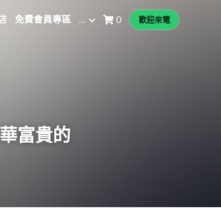
店
免費會員專區
…
0
歡迎來電
華富貴的