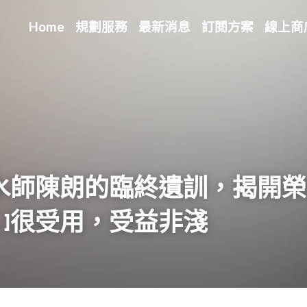
Home
規劃服務
最新消息
訂閱方案
線上商
水師陳朗的臨終遺訓，揭開榮
！
]
很受用，受益非淺