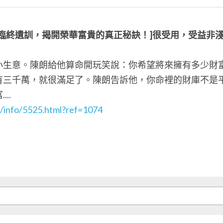
臨終遺訓，揭開榮華富貴的真正秘訣！
]
很受用，受益非
小生意。陳朗給他算命開玩笑說：你希望將來擁有多少財
有三千萬，就很滿足了。陳朗告訴他，你命裡的財庫不是
..
/info/5525.html?ref=1074