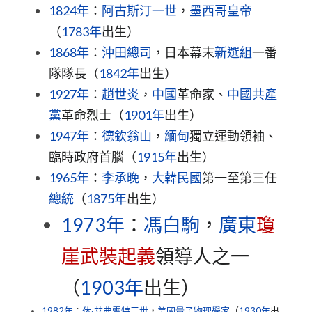
1824年
：
阿古斯汀一世
，
墨西哥皇帝
（
1783年
出生）
1868年
：
沖田總司
，日本幕末
新選組
一番
隊隊長（
1842年
出生）
1927年
：
趙世炎
，
中國
革命家、
中國共產
黨
革命烈士（
1901年
出生）
1947年
：
德欽翁山
，
緬甸
獨立運動領袖、
臨時政府首腦（
1915年
出生）
1965年
：
李承晚
，
大韓民國
第一至第三任
總統
（
1875年
出生）
1973年
：
馮白駒
，
廣東
瓊
崖武裝起義
領導人之一
（
1903年
出生）
1982年
：
休·艾弗雷特三世
，
美國
量子物理學家
（
1930年
出