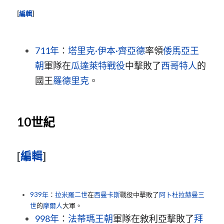
[
編輯
]
711年
：
塔里克·伊本·齊亞德
率領
倭馬亞王
朝
軍隊在
瓜達萊特戰役
中擊敗了
西哥特人
的
國王
羅德里克
。
10世紀
[
編輯
]
939年
：
拉米羅二世
在
西曼卡斯
戰役中擊敗了
阿卜杜拉赫曼三
世
的
摩爾人
大軍。
998年
：
法蒂瑪王朝
軍隊在敘利亞擊敗了
拜