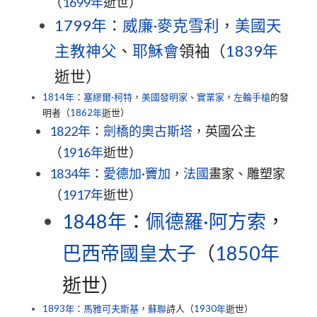
（
1699年
逝世）
1799年
：
威廉·麥克雪利
，
美國
天
主教
神父
、
耶穌會
領袖（
1839年
逝世）
1814年
：
塞繆爾·柯特
，
美國
發明家
、
實業家
，
左輪手槍
的發
明者（
1862年
逝世）
1822年
：
劍橋的奧古斯塔
，英國公主
（
1916年
逝世）
1834年
：
愛德加·竇加
，
法國
畫家、雕塑家
（
1917年
逝世）
1848年
：
佩德羅·阿方索
，
巴西帝國
皇太子
（
1850年
逝世）
1893年
：
馬雅可夫斯基
，
蘇聯
詩人（
1930年
逝世）