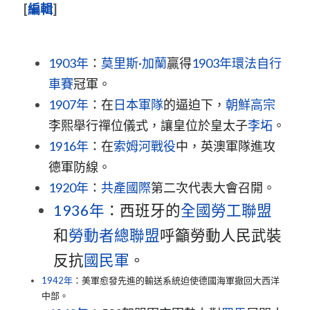
[
編輯
]
1903年
：
莫里斯·加蘭
贏得
1903年環法自行
車賽
冠軍。
1907年
：在
日本軍隊
的逼迫下，
朝鮮高宗
李熙舉行禪位儀式，讓皇位於皇太子
李坧
。
1916年
：在
索姆河戰役
中，英澳軍隊進攻
德軍防線。
1920年
：
共產國際
第二次代表大會召開。
1936年
：西班牙的
全國勞工聯盟
和
勞動者總聯盟
呼籲勞動人民武裝
反抗
國民軍
。
1942年
：美軍愈發先進的輸送系統迫使德國海軍撤回大西洋
中部。