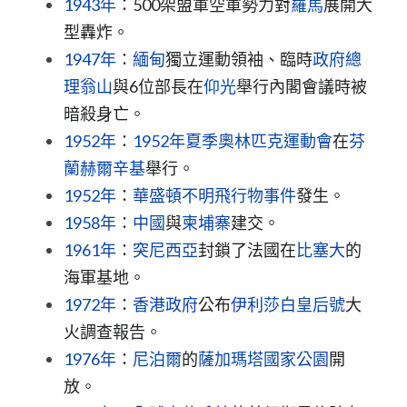
1943年
：500架盟軍空軍勢力對
羅馬
展開大
型轟炸。
1947年
：
緬甸
獨立運動領袖、臨時
政府總
理
翁山
與6位部長在
仰光
舉行內閣會議時被
暗殺身亡。
1952年
：
1952年夏季奧林匹克運動會
在
芬
蘭
赫爾辛基
舉行。
1952年
：
華盛頓不明飛行物事件
發生。
1958年
：
中國
與
柬埔寨
建交。
1961年
：
突尼西亞
封鎖了法國在
比塞大
的
海軍基地。
1972年
：
香港政府
公布
伊利莎白皇后號
大
火調查報告。
1976年
：
尼泊爾
的
薩加瑪塔國家公園
開
放。