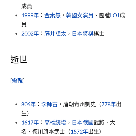
成員
1999年
：
金素慧
，
韓國
女演員
、團體
I.O.I
成
員
2002年
：
藤井聰太
，
日本
將棋
棋士
逝世
[
編輯
]
806年
：
李師古
，唐朝青州刺史（
778年
出
生）
1617年
：
高橋統增
，
日本
戰國
武將、大
名、德川旗本武士（
1572年
出生）