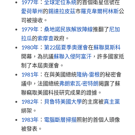
1977年
：
全球定位系統
的首個衛星信號在
愛荷華州
的
錫達拉皮茲
市
羅克韋爾柯林斯
公
司被接收。
1979年
：
桑地諾民族解放陣線
推翻了
尼加
拉瓜
的
索摩查
政府。
1980年
：
第22屆夏季奧運會
在
蘇聯
莫斯科
開幕，為抗議
蘇聯入侵阿富汗
，許多國家抵
制了本屆奧運會。
1981年
：在與美國總統
隆納·雷根
的秘密會
議中，法國總統
弗朗索瓦·密特朗
揭露了蘇
聯竊取美國科技研究成果的證據。
1982年
：
貝魯特美國大學
的主席被
真主黨
綁架。
1983年
：
電腦斷層掃描
照射的首個人頭像
被發表。