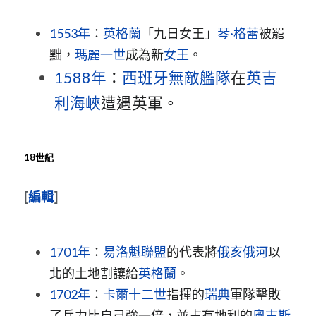
1553年
：
英格蘭
「九日女王」
琴·格蕾
被罷
黜，
瑪麗一世
成為新
女王
。
1588年
：
西班牙無敵艦隊
在
英吉
利海峽
遭遇英軍。
18世紀
[
編輯
]
1701年
：
易洛魁聯盟
的代表將
俄亥俄河
以
北的土地割讓給
英格蘭
。
1702年
：
卡爾十二世
指揮的
瑞典
軍隊擊敗
了兵力比自己強一倍，並占有地利的
奧古斯