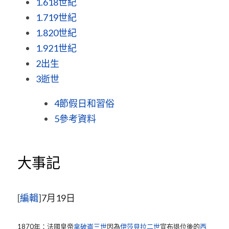
1.6
18世紀
1.7
19世紀
1.8
20世紀
1.9
21世紀
2
出生
3
逝世
4
節假日和習俗
5
參考資料
大事記
[
編輯
]
7月19日
1870年：法國皇帝
拿破崙三世
因為
伊莎貝拉二世
宣布退位後的
西