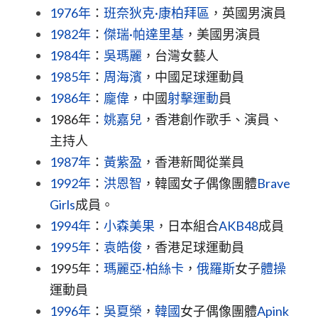
1976年
：
班奈狄克·康柏拜區
，英國男演員
1982年
：
傑瑞·帕達里基
，美國男演員
1984年
：
吳瑪麗
，台灣女藝人
1985年
：
周海濱
，中國足球運動員
1986年
：
龐偉
，中國
射擊運動
員
1986年：
姚嘉兒
，香港創作歌手、演員、
主持人
1987年
：
黃紫盈
，香港新聞從業員
1992年
：
洪恩智
，韓國女子偶像團體
Brave 
Girls
成員。
1994年
：
小森美果
，日本組合
AKB48
成員
1995年
：
袁皓俊
，香港足球運動員
1995年：
瑪麗亞·柏絲卡
，
俄羅斯
女子
體操
運動員
1996年
：
吳夏榮
，
韓國
女子偶像團體
Apink