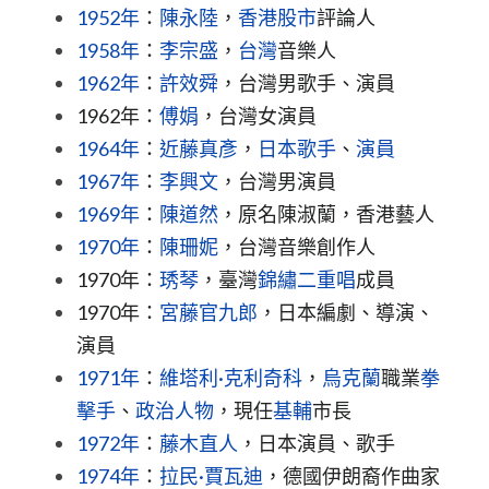
1952年
：
陳永陸
，
香港
股市
評論人
1958年
：
李宗盛
，
台灣
音樂人
1962年
：
許效舜
，台灣男歌手、演員
1962年：
傅娟
，台灣女演員
1964年
：
近藤真彥
，
日本
歌手
、
演員
1967年
：
李興文
，台灣男演員
1969年
：
陳道然
，原名陳淑蘭，香港藝人
1970年
：
陳珊妮
，台灣音樂創作人
1970年：
琇琴
，臺灣
錦繡二重唱
成員
1970年：
宮藤官九郎
，日本編劇、導演、
演員
1971年
：
維塔利·克利奇科
，
烏克蘭
職業
拳
擊手
、
政治人物
，現任
基輔
市長
1972年
：
藤木直人
，日本演員、歌手
1974年
：
拉民·賈瓦迪
，德國伊朗裔作曲家