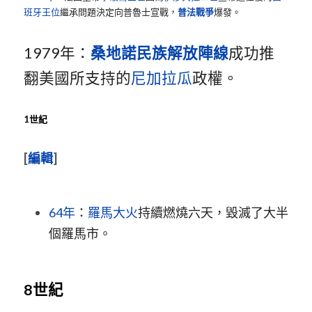
班牙王位
繼承問題決定向普魯士宣戰，
普法戰爭
爆發。
1979年：
桑地諾民族解放陣線
成功推
翻美國所支持的
尼加拉瓜
政權。
1世紀
[
編輯
]
64年
：
羅馬大火
持續燃燒六天，毀滅了大半
個羅馬市。
8世紀