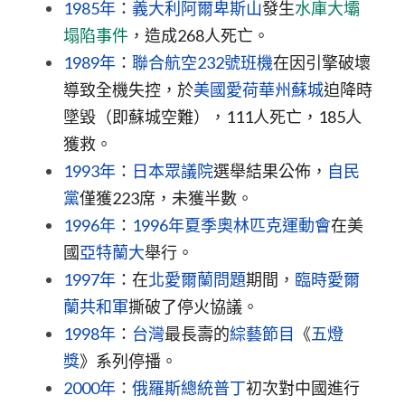
1985年
：
義大利
阿爾卑斯山
發生
水庫大壩
塌陷事件
，造成268人死亡。
1989年
：
聯合航空232號班機
在因引擎破壞
導致全機失控，於
美國
愛荷華州
蘇城
迫降時
墜毀（即蘇城空難），111人死亡，185人
獲救。
1993年
：
日本眾議院
選舉結果公佈，
自民
黨
僅獲223席，未獲半數。
1996年
：
1996年夏季奧林匹克運動會
在美
國
亞特蘭大
舉行。
1997年
：在
北愛爾蘭問題
期間，
臨時愛爾
蘭共和軍
撕破了停火協議。
1998年
：
台灣
最長壽的
綜藝節目
《
五燈
獎
》系列停播。
2000年
：
俄羅斯總統
普丁
初次對中國進行