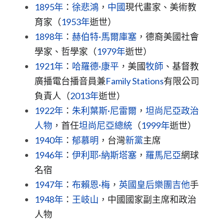
1895年
：
徐悲鴻
，
中國
現代畫家、美術教
育家（
1953年
逝世）
1898年
：
赫伯特·馬爾庫塞
，德裔美國社會
學家、哲學家（
1979年
逝世）
1921年
：
哈羅德·康平
，美國
牧師
、基督教
廣播電台播音員兼
Family Stations
有限公司
負責人（
2013年
逝世）
1922年
：
朱利葉斯·尼雷爾
，
坦尚尼亞
政治
人物
，首任
坦尚尼亞總統
（
1999年
逝世）
1940年
：
郁慕明
，台灣
新黨
主席
1946年
：
伊利耶·納斯塔塞
，
羅馬尼亞
網球
名宿
1947年
：
布賴恩·梅
，
英國
皇后樂團
吉他
手
1948年
：
王岐山
，中國國家副主席和政治
人物