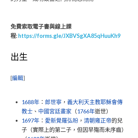
免費索取電子書與線上課
程:
https://forms.gle/JXBVSgXA85qHuuKh9
出生
[
編輯
]
1688年
：
郎世寧
，
義大利
天主教
耶穌會
傳
教士
、
中國
宮廷畫家
（
1766年
逝世）
1697年
：
愛新覺羅
弘昐
，
清朝
雍正帝
的兒
子（實際上的第二子，但因早殤而未序齒）