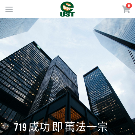
×
0
商品分類
Home
所有商品分類
規劃服務
最新消息
訂閱方案
線上商店
免費會員專區
VIP會員專區
歡迎來電
  719 成功 即 萬法一宗