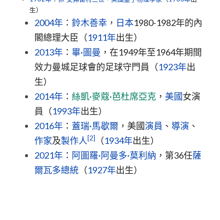
生）
2004年
：
鈴木善幸
，
日本
1980-1982年的內
閣總理大臣（
1911年
出生）
2013年
：
畢·圖曼
，在1949年至1964年期間
效力曼城足球會的足球守門員（
1923年
出
生）
2014年
：
絲凱·麥蔻·芭杜席亞克
，
美國
女演
員（
1993年
出生）
2016年
：
蓋瑞·馬歇爾
，美國
演員
、
導演
、
[2]
作家
及
製作人
（
1934年
出生）
2021年
：
阿圖羅·阿曼多·莫利納
，第36任
薩
爾瓦多
總統
（
1927年
出生）