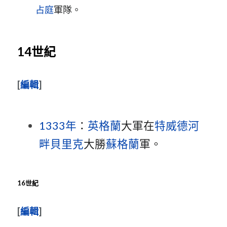
占庭
軍隊。
14世紀
[
編輯
]
1333年
：
英格蘭
大軍在
特威德河
畔貝里克
大勝
蘇格蘭
軍。
16世紀
[
編輯
]