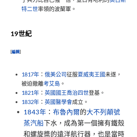
特二世
率領的波蘭軍。
19世紀
[
編輯
]
1817年
：
俄美公司
征服
夏威夷王國
未遂，
被迫撤離
考艾島
。
1821年
：
英國國王
喬治四世
登基。
1832年
：
英國醫學會
成立。
1843年
：
布魯內爾
的
大不列顛號
蒸汽船
下水，成為第一個擁有鐵殼
和螺旋槳的遠洋航行器，也是當時