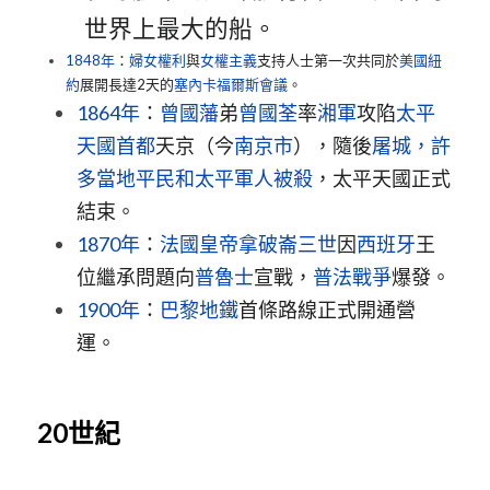
世界上最大的船。
1848年
：
婦女權利
與
女權主義
支持人士第一次共同於
美國
紐
約
展開長達2天的
塞內卡福爾斯會議
。
1864年
：
曾國藩
弟
曾國荃
率
湘軍
攻陷
太平
天國
首都
天京（今
南京市
），隨後
屠城，許
多當地平民和太平軍人被殺
，太平天國正式
結束。
1870年
：
法國
皇帝
拿破崙三世
因
西班牙
王
位繼承問題向
普魯士
宣戰，
普法戰爭
爆發。
1900年
：
巴黎地鐵
首條路線正式開通營
運。
20世紀