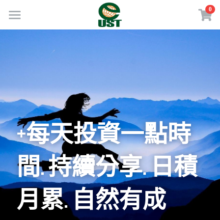
×
0
商品分類
Home
所有商品分類
規劃服務
最新消息
訂閱方案
線上商店
+
每天投資一點時
免費會員專區
間.
持續分享.
日積
VIP會員專區
月累.
自然有成
歡迎來電