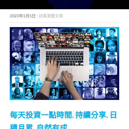
POWERED BY
·
2023年1月5日
訪客瀏覽文章
每天投資一點時間.
持續分享.
日
積月累.
自然有成