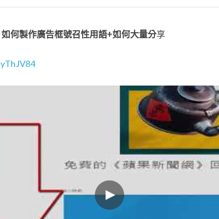
如何製作廣告框號召性用語
+
如何大量分
享
5tyThJV84