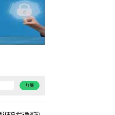
訂閱
0版? (東森全球新連鎖)