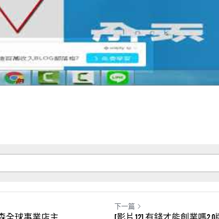
下一篇
東森全球事業店主
[影片12] 有錢才能創業嗎2.