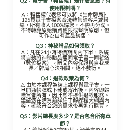
Q2：電子書「轉售權」是什麼意思？有
使用限制嗎？
A：轉售權代表您可以將《生命牌局》
125頁電子書檔案合法轉售給客戶或粉
絲，所有收入100%歸您，不需再分潤。
不得轉讓原始購買權限或聲明原創，但
可作為自有產品銷售。
Q3：神秘贈品如何領取？
A：凡在24小時特價期間內下單，系統
將自動將神秘贈品連同電子書一同發送
（數位檔案）。贈品內容保證與自我成
長／牌局心法相關，絕不敷衍。
Q4：退款政策為何？
⚠️ 由於本課程為線上課程與電子書，一
旦開通帳號或下載或寄出後，內容即歸
購買者所有，因此
恕不提供退款服務
。
建議您在購買前詳細了解課程大綱與內
容，確認符合您的需求後再進行購買。
Q5：影片總長度多少？是否包含所有章
節？
A：總計超過25部短片，涵蓋完整11