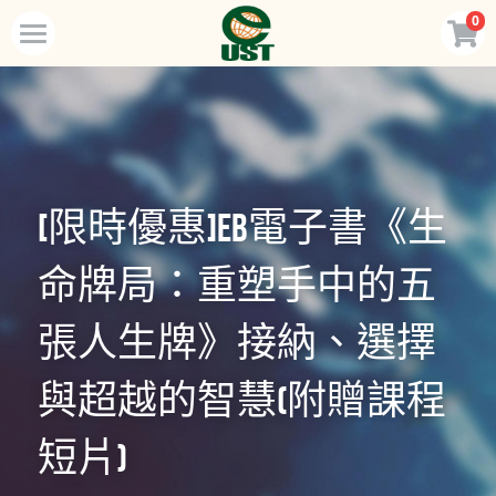
0
×
商品分類
Home
所有商品分類
規劃服務
最新消息
[限時優惠]EB電子書《生
訂閱方案
命牌局：重塑手中的五
線上商店
張人生牌》接納、選擇
免費會員專區
VIP會員專區
與超越的智慧(附贈課程
短片)
歡迎來電