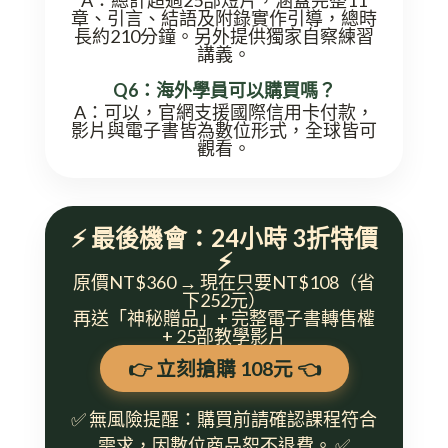
章、引言、結語及附錄實作引導，總時
長約210分鐘。另外提供獨家自察練習
講義。
Q6：海外學員可以購買嗎？
A：可以，官網支援國際信用卡付款，
影片與電子書皆為數位形式，全球皆可
觀看。
⚡ 最後機會：24小時 3折特價
⚡
原價NT$360 → 現在只要NT$108（省
下252元）
再送「神秘贈品」+ 完整電子書轉售權
+ 25部教學影片
👉 立刻搶購 108元 👈
✅ 無風險提醒：購買前請確認課程符合
需求，因數位商品恕不退費。 ✅