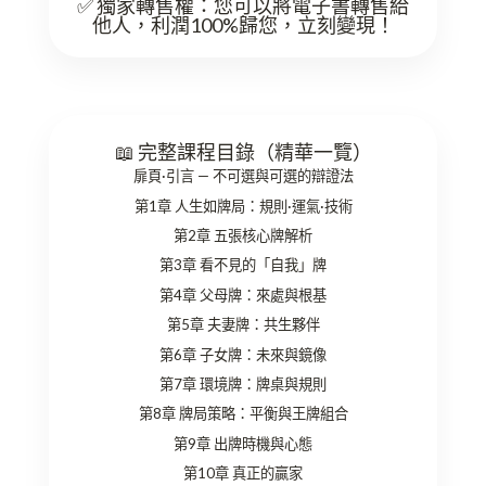
✅ 獨家轉售權
：您可以將電子書轉售給
他人，利潤100%歸您，立刻變現！
📖 完整課程目錄（精華一覽）
扉頁·引言
— 不可選與可選的辯證法
第1章
人生如牌局：規則·運氣·技術
第2章
五張核心牌解析
第3章
看不見的「自我」牌
第4章
父母牌：來處與根基
第5章
夫妻牌：共生夥伴
第6章
子女牌：未來與鏡像
第7章
環境牌：牌桌與規則
第8章
牌局策略：平衡與王牌組合
第9章
出牌時機與心態
第10章
真正的贏家