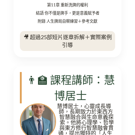
第11章
重新洗牌的權利
結語
你不僅是牌手，更是意義賦予者
附錄
人生牌局自察練習＋參考文獻
🎥 超過25部短片逐章拆解＋實際案例
引導
👨‍🏫 課程講師：慧
博居士
慧博居士，心靈成長導
師，長期致力於東西方
智慧融合與生命意義探
索。他將心理學、哲學
與東方修行智慧融會貫
通，提出獨特的「人生