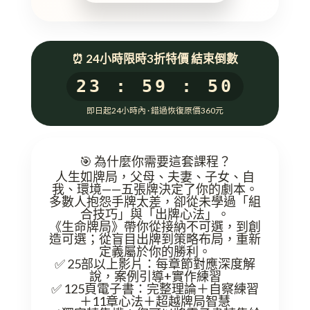
⏰ 24小時限時3折特價 結束倒數
23 : 59 : 49
即日起24小時內 · 錯過恢復原價360元
🎯 為什麼你需要這套課程？
人生如牌局，父母、夫妻、子女、自
我、環境——五張牌決定了你的劇本。
多數人抱怨手牌太差，卻從未學過「組
合技巧」與「出牌心法」。
《生命牌局》帶你從接納不可選，到創
造可選；從盲目出牌到策略布局，重新
定義屬於你的勝利。
✅ 25部以上影片
：每章節對應深度解
說，案例引導+實作練習
✅ 125頁電子書
：完整理論＋自察練習
＋11章心法＋超越牌局智慧