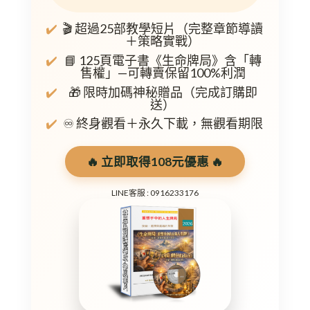
🎬 超過25部教學短片（完整章節導讀
＋策略實戰）
📘 125頁電子書《生命牌局》含「轉
售權」—可轉賣保留100%利潤
🎁 限時加碼神秘贈品（完成訂購即
送）
♾️ 終身觀看＋永久下載，無觀看期限
🔥 立即取得108元優惠 🔥
LINE客服 : 0916233176