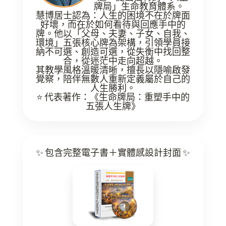
牌局」生命教育體系。
慧博居士認為：人生的困境不在於牌面
好壞，而在於如何看待與回應手中的
牌。他以「父母、夫妻、子女、自我、
環境」五張核心牌為架構，引領學員接
納不可選、創造可選，從失衡中找回整
合，從迷茫中走向超越。
其教學風格溫暖清晰，擅長以隱喻啟發
覺察，陪伴無數人重新定義屬於自己的
人生勝利。
⭐ 代表著作：《生命牌局：重塑手中的
五張人生牌》
✨ 包含完整電子書＋實體感設計封面 ✨