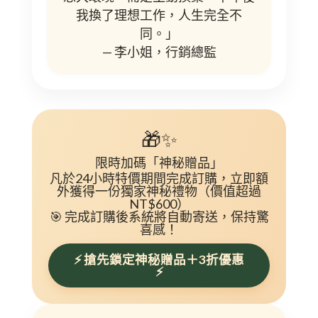
我換了理想工作，人生完全不
同。」
— 李小姐，行銷總監
🎁✨
限時加碼「神秘贈品」
凡於24小時特價期間完成訂購，立即額
外獲得一份
獨家神秘禮物
（價值超過
NT$600）
🎯 完成訂購後系統將自動寄送，保持驚
喜感！
⚡ 搶先鎖定神秘贈品＋3折優惠
⚡