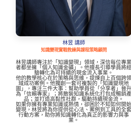
林昱 講師
知識變現實戰教練與課程策略顧問
林昱講師專注於「知識變現」領域，深信每位專
者都坐擁「個人知識金礦」。他擅長引導學員將
驗轉化為可持續的現金流入事業。
他的教學核心在於策略與思維，提煉自上百個跨
域成功案例。他獨創一套可複製的「知識變現地
圖」，專注三件大事：幫助學員從「分享者」晉
為「信賴專家」；將散裝知識系統化打包成暢銷
品；並打造高黏性社群，驅動持續現金流。
如果你擁有專業知識或熱情，卻困於不知如何開
變現，林昱將為你提供從心法、案例到工具的全
行動方案，助你將知識轉化為真正的影響力與事
業。