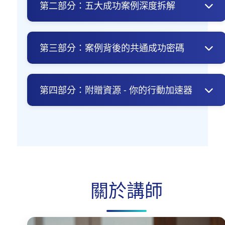
第二部分：五大成功案例深度拆解
知識變現的本質：價值交換 vs. 銷售
案例一：文案寫手的社群煉金術 - 信任
找到你的知識變現黃金圈
變現，質量重於流量
第三部分：案例背後的共通成功密碼
如何從專業中提煉「有人願意付費」的
案例二：Excel專家的效率革命 - 解決剛
切入點
需，將麻煩變必需品
密碼一：從「分享者」到「信賴專家」
的轉變路徑
案例三：插畫家的興趣變現學 - 販賣夢
第四部分：附贈資源 - 你的行動加速器
想藍圖，而不只是技能
密碼二：將散落知識「產品化」的打包
心法
案例四：親子教養KOL的信任經濟 - 共感
「最小可行性課程」構想驗證清單
力量，建立歸屬感
密碼三：啟動現金流的臨門一腳 - 社群
課程大綱與模組設計模板 (PPT/Google
力
案例五：咖啡師的專業垂直生態圈 - 小
Slides)
市場大優勢，成為特定領域權威
首波種子學員招募文案範本
個人知識變現定位圖
關於講師
精選工具推薦與免費資源連結頁