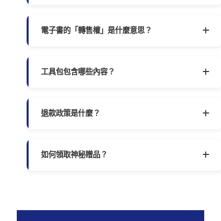
成。
一次購買，永久觀看！
所有影音課程與電
子書皆可無限次複習，沒有時間限制。未來
如果有更新內容，現有學員也能免費獲得。
電子書的「轉售權」是什麼意思？
這意味著您可以將這本140頁的電子書，作
為您自己的產品進行銷售，所得收入100%
歸您所有。這是為您創造第一個數位產品的
工具包包含哪些內容？
絕佳起點，也是本課程提供的超值福利之
一。
工具包包含5大實戰資源：1)「最小可行性
課程」構想驗證清單 2)課程大綱與模組設計
模板 3)種子學員招募文案範本 4)個人知識變
退款政策是什麼？
現定位圖 5)精選工具推薦與免費資源連結
頁。這些都是可編輯的檔案，拿到就能立即
由於本課程為線上課程與電子書，一旦開通
使用。
帳號或下載或寄出後，內容即歸購買者所
有，因此恕不提供退款服務。建議您在購買
如何領取神秘贈品？
前詳細了解課程大綱與內容，確認符合您的
需求後再進行購買。
神秘贈品將在您完成訂購後，通過您提供的
電子郵件寄發。請確保您在購買時填寫正確
的電子郵件地址，並檢查垃圾郵件箱。如果
您在24小時內未收到，請聯繫LINE客服協
助處理。