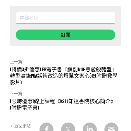
訂閱
上一篇
[特價3折優惠] EB電子書『網創A10-戀愛殺豬盤』
轉型實錄PUA話術改造的爆單文案心法(附贈教學
影片)
下一篇
[限時優惠]線上課程《KS11知達書院核心簡介》
(附贈電子書)
返回網站