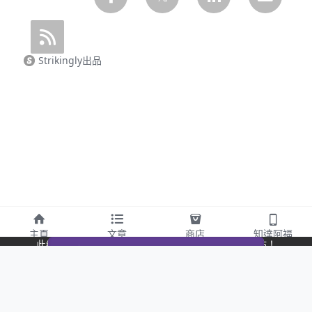
Strikingly出品
主頁
文章
商店
知達阿福
此網站通過 Strikingly 創建。
立即免費擁有一個網站！
CREATE A SITE WITH
开始创建