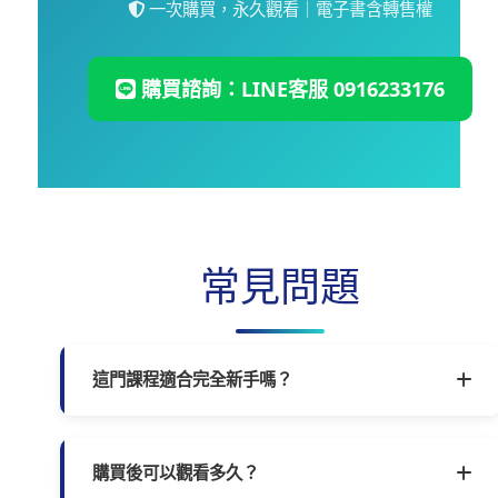
一次購買，永久觀看｜電子書含轉售權
購買諮詢：LINE客服 0916233176
常見問題
這門課程適合完全新手嗎？
非常適合！本課程從「觀念建立」到「案例
拆解」再到「工具應用」，正是為新手設計
的「從零到一」完整指引。即使你沒有任何
購買後可以觀看多久？
線上課程製作經驗，也能跟著步驟一步步完