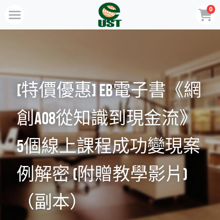
0
×
商品分類
Home
所有商品分類
規劃服務
最新消息
[特價優惠] EB電子書《網
訂閱方案
創A08從知識到現金流》
線上商店
5個線上課程成功變現案
免費會員專區
例解密 (附贈教學影片)
VIP會員專區
（副本）
歡迎來電