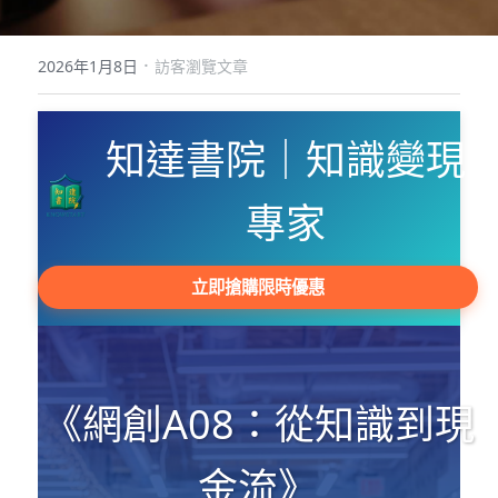
POWERED BY
·
2026年1月8日
訪客瀏覽文章
知達書院｜知識變現
專家
立即搶購限時優惠
《網創A08：從知識到現
金流》