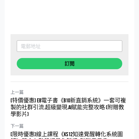
訂閱
上一篇
[特價優惠] EB電子書《B10新直銷系統》一套可複
製的社群引流.超級變現.AI賦能完整攻略 (附贈教
學影片)
下一篇
[限時優惠]線上課程《KS12知達覺醒轉化系統圖