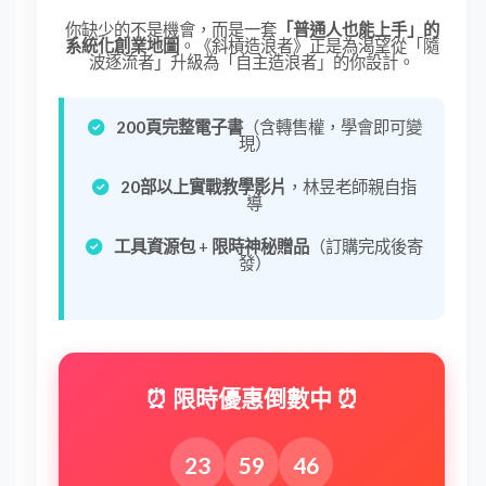
你缺少的不是機會，而是一套
「普通人也能上手」的
系統化創業地圖
。《斜槓造浪者》正是為渴望從「隨
波逐流者」升級為「自主造浪者」的你設計。
200頁完整電子書
（含轉售權，學會即可變
現）
20部以上實戰教學影片
，林昱老師親自指
導
工具資源包
+
限時神秘贈品
（訂購完成後寄
發）
⏰ 限時優惠倒數中 ⏰
23
59
45