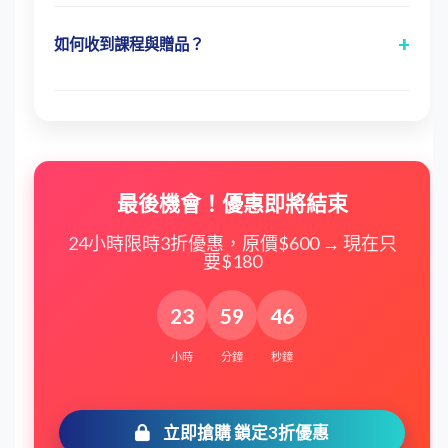
由於本課程為線上課程與電子書，一旦開
通帳號或下載或寄出後，內容即歸購買者
+
如何收到課程與贈品？
所有，因此恕不提供退款服務。建議您在
完成線上付款後，系統會立即引導您進入
購買前詳細了解課程大綱與內容，確認符
下載頁面，電子書與影片連結即可取得。
合您的需求後再進行購買。
神秘加碼禮物
將根據您訂購時填寫的聯繫
資訊，於訂購完成後另行安排寄送。
最後機會！優惠即將結束
24小時限時3折優惠，原價$600 → 現在只
要$180
23
59
45
小時
分鐘
秒鐘
立即搶購 鎖定3折優惠