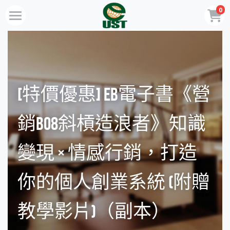
0
×
商品分類
Home
所有商品分類
規劃服務
最新消息
[特價優惠] EB電子書《營
訂閱方案
銷B08斜槓造浪者》知識
線上商店
變現 × 情感行銷，打造
免費會員專區
你的個人創業系統 (附贈
VIP會員專區
教學影片)（副本）
歡迎來電