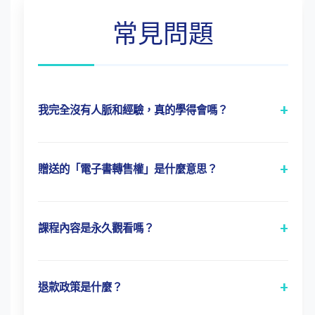
常見問題
+
我完全沒有人脈和經驗，真的學得會嗎？
這套系統正是為「普通人」設計。我們將
從「零人脈」的狀態開始教起，專注於如
+
贈送的「電子書轉售權」是什麼意思？
何透過價值內容吸引同頻夥伴，而非依賴
意味著您可以將這本200頁的《斜槓造浪
現有人際關係。步驟極其具體，跟著做就
者》電子書，作為您自己的商品進行銷
能見效。
+
課程內容是永久觀看嗎？
售，所得收入100%歸您所有。這是我們
是的！購買後，所有電子書與教學影片均
送給您的一個「現成產品」，助您直接體
可
永久無限次觀看與使用
，您可以按照自
驗知識變現。
+
退款政策是什麼？
己的節奏學習，隨時複習。