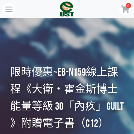
0
×
商品分類
Home
所有商品分類
規劃服務
最新消息
訂閱方案
限時優惠~EB-N159線上課
線上商店
程《大衛・霍金斯博士
免費會員專區
能量等級 30「內疚」GUILT 
VIP會員專區
》附贈電子書（C12）
歡迎來電