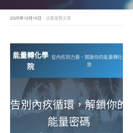
POWERED BY
·
2025年12月15日
訪客瀏覽文章
能量轉化學
從內疚到力量，開啟你的能量轉化之
旅
院
告別內疚循環，解鎖你的
能量密碼