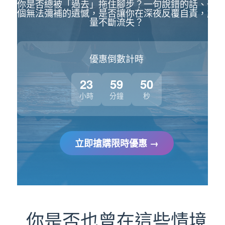
你是否總被「過去」拖住腳步？一句說錯的話、一
個無法彌補的遺憾，是否讓你在深夜反覆自責，能
量不斷流失？
優惠倒數計時
23
59
49
小時
分鐘
秒
立即搶購限時優惠 →
你是否也曾在這些情境