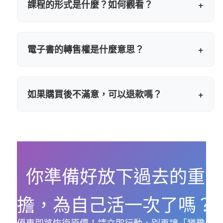
課程的形式是什麼？如何觀看？
+
家庭、職場還是人際關係中感到內疚，這套
課程都能提供具體的轉化方法。
課程包含3部線上教學影片和71頁電子書。購
買後您將獲得專屬觀看連結，可以隨時隨地
電子書的轉售權是什麼意思？
+
在手機、平板或電腦上觀看，沒有觀看次數
限制。
轉售權意味著您可以將這本電子書轉售給他
人，並保留全部銷售收入。這是我們送給學
如果購買後不滿意，可以退款嗎？
+
員的額外價值，讓您的學習投資可以有回
報。
由於本課程為線上課程與電子書，一旦開通
帳號與下載後，內容即歸購買者所有，因此
恕不提供退款服務。建議您在購買前詳細了
解課程大綱與內容，確認符合您的需求後再
你準備好放下過去的重
進行購買。
擔，為自己活一次了嗎？
優惠即將恢復原價！請立即行動，別再讓「猶豫」