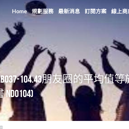
Home
規劃服務
最新消息
訂閱方案
線上商
eb037-104.43朋友圈的平均
DO104)
章