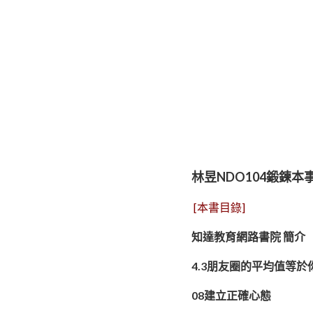
林昱NDO104鍛鍊本
 [本書目錄]
知達教育網路書院 簡介
4.3朋友圈的平均值等
08建立正確心態