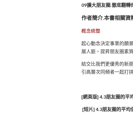
09擴大朋友圈.徹底翻轉
作者簡介.本書相關資
概念統整
起心動念決定事業的願
展人脈，提昇朋友圈素
結交比我們更優秀的新
引高層次同頻者一起打
[網頁版] 4.3朋友圈
 [短片] 4.3朋友圈的