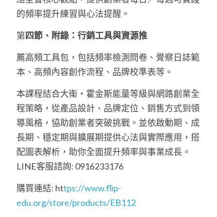
的頻率提升練習與心法提醒。
第
四節、附錄：行銷工具與資源推
薦高頻工具包，包括頻率檢測問卷、覺察日誌範
本、高頻內容創作流程、品牌校準表等。
本課程結合大衛・霍金斯能量等級與網路創業全
程策略，從產品設計、品牌定位、銷售方式到領
導風格，協助創業者突破挑戰。並依啟動期、成
長期、穩定期與擴展期提供心法與實際應用，搭
配圖表解析，助你全面提升頻率與事業成長。
LINE客服諮詢: 0916233176
購買連結: ht
tps://www.flip-
edu.org/store/products/EB112