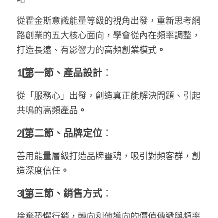
從霍金斯意識能量等級的視角出發，重新思考網
路創業的五大核心面向，學會從內在頻率調整，
打造長遠、有影響力的高頻創業模式
。
1️
 第一節、產品設計
：
從「服務心」出發，創造真正能解決問題、引起
共鳴的高頻產品
。
2️
 第二節、品牌定位
：
善用能量層級打造品牌靈魂，吸引對頻客群，創
造深度信任
。
3️
 第三節、銷售方式
：
捨棄恐懼行銷，轉向利他導向的價值傳遞與頻率