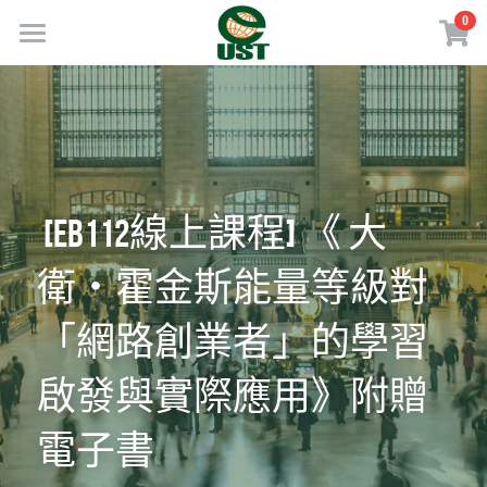
×
0
商品分類
Home
所有商品分類
規劃服務
最新消息
 [EB112線上課程] 《 大
訂閱方案
衛・霍金斯能量等級對
線上商店
免費會員專區
「網路創業者」的學習
VIP會員專區
啟發與實際應用》附贈
電子書
歡迎來電