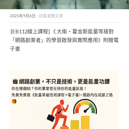
POWERED BY
·
2025年9月6日
訪客瀏覽文章
 [EB112線上課程] 《 大衛・霍金斯能量等級對
「網路創業者」的學習啟發與實際應用》附贈電
子書