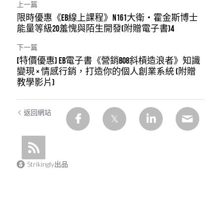
上一篇
限時優惠《EB線上課程》N161大衛・霍金斯博士
能量等級20羞愧與陌生開發(附贈電子書)4
下一篇
[特價優惠] EB電子書《營銷B08斜槓造浪者》知識
變現 × 情感行銷，打造你的個人創業系統 (附贈
教學影片)
返回網站
Strikingly出品