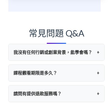
常見問題 Q&A
我沒有任何行銷或創業背景，能學會嗎？
+
完全可以。本課程教授的「靈性行銷」核心
在於「心態」與「真誠分享」，而非複雜的
技術。課程從最根本的心法與自我認知開
課程觀看期限是多久？
+
始，一步步建立你的信心與行動框架，適合
所有初心者。
一次購買，
永久觀看
。你可以依照自己的步
調反覆學習，並在生命的不同階段回來複
習，都會有新的體悟。
請問有提供退款服務嗎？
+
由於本課程為線上課程與電子書，一旦開通
帳號、下載檔案或寄出後，內容即歸購買者