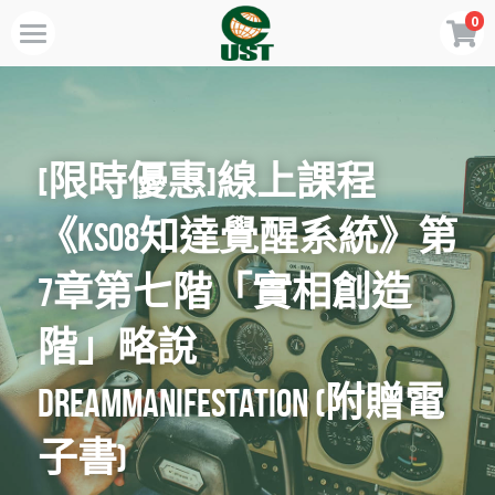
0
×
商品分類
Home
所有商品分類
規劃服務
[限時優惠]線上課程
最新消息
《KS08知達覺醒系統》第
訂閱方案
7章第七階「實相創造
線上商店
免費會員專區
階」略說
VIP會員專區
DreamManifestation (附贈電
子書)
歡迎來電