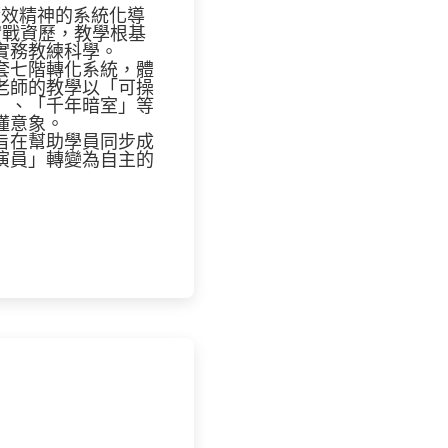
實效精神的系統化導
實戰資歷，教學根基
實務教練科學。
套七階轉化系統，體
老師的教學以「可操
」、「千年暗室」等
懂意象。
旨在幫助學員同步成
演員」轉變為自主的