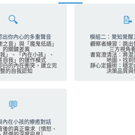
🔍
📝
認出你內心的多重聲音
模組二：覺知覺醒
使之音」與「魔鬼低語」
觀察者練習
：跳出
的關鍵差異
三方視角
我」、「內在小孩」、
書寫澄清法
：將混
性自我」的運作模式
地圖，找到
即白的內在衝突，建立完
靜心定錨術
：穩定
整的自我認知
決策品質與
💬
與內在小孩的療癒對話
背後的真正需求（憤怒、
、悲傷的深度訊息）