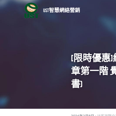
UST智慧網絡營銷
[限時優惠
章第一階 
書)
·
2026年2月8日
訪客瀏覽文