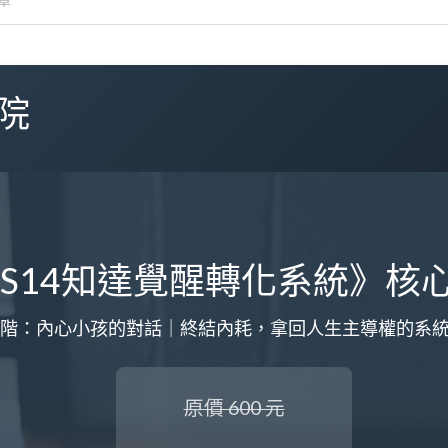
院
KS14知達覺醒轉化系統》核
階：內心小孩的對話｜終結內耗，拿回人生主導權的系
原價 600 元