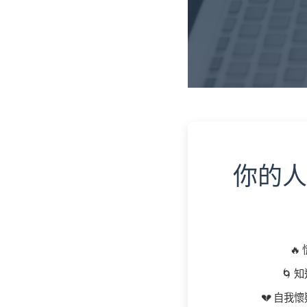
你的人
🔥
🌀
知
💔
自我懷