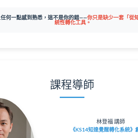
任何一點感到熟悉，這不是你的錯——
你只是缺少一套「從
統性轉化工具。
課程導師
林登福 講師
《KS14知達覺醒轉化系統》