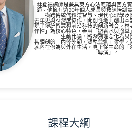
林登福講師是兼具東方心法底蘊與西方
師。他擁有逾20年個人成長與教練培訓
橫跨傳統儒釋道智慧、現代心理學及
去年更與AI深度協作，開創性地共創出本
現了傳統智慧與前沿科技的創新融合。林
作性」為核心特色，善用「撒香水與潑糞
生動比喻，將深刻理念化為易
其獨創的「內修外顯，雙軌並進」哲學，
就內在修為與外在生活，真正從生命的「
「導演」。
課程大綱