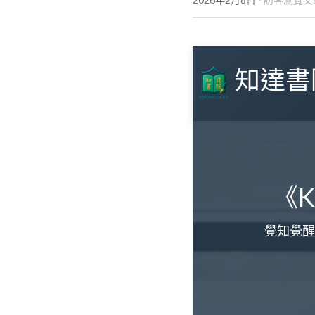
知達書
《
覺知覺醒