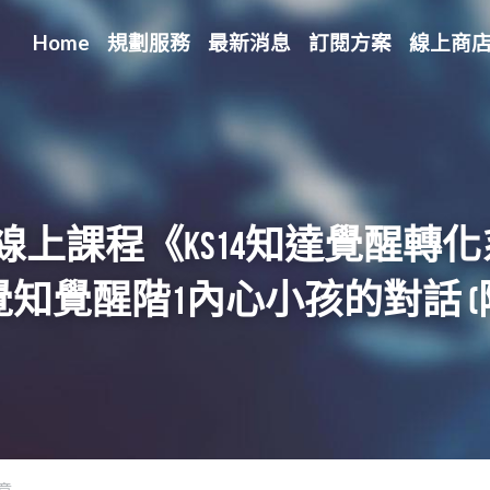
Home
規劃服務
最新消息
訂閱方案
線上商
]線上課程《KS14知達覺醒轉
覺知覺醒階1內心小孩的對話 
章