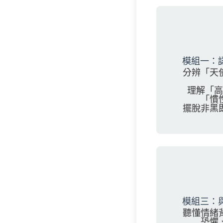
模組一：
分辨「天
理解「高
「慣
擺脫非黑
模組三：
聽懂情緒
恐懼