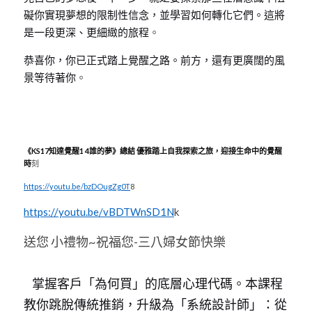
礙你實現夢想的限制性信念，並學習如何轉化它們。這將
是一段更深、更細緻的旅程
。
恭喜你，你已正式踏上覺醒之路。前方，還有更廣闊的風
景等待著你
。
《KS17知達覺醒1 4誰的夢》總結 優雅踏上自我探索之旅，迎接生命中的覺醒
時
刻
https://youtu.be/bzDOugZg0T
8
https://youtu.be/vBDTWnSD1N
k
送您 小禮物~祝福您-三八婦女節快樂
 掌握客戶「為何買」的底層心理代碼。本課程
教你跳脫傳統推銷，升級為「系統設計師」：從