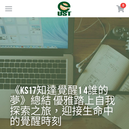
×
0
商品分類
Home
所有商品分類
規劃服務
最新消息
訂閱方案
線上商店
免費會員專區
《KS17知達覺醒1 4誰的
夢》總結 優雅踏上自我
VIP會員專區
探索之旅，迎接生命中
歡迎來電
的覺醒時刻