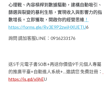
心理戰、內容槓桿到數據驅動，建構自動吸引、
篩選與裂變的暴利生態，實現收入與影響力的指
數增長。立即獲取，開啟你的經營思維
！
https://forms.gle/Ry3E9P2zwjHXUETU
6
詢問 請加客服LINE：0916233176
送5千元電子書50本+再送你價值9千元個人專屬
的推廣平臺+自動進人系統+…邀請您 免費註冊：
https://is.gd/xIjhE
U