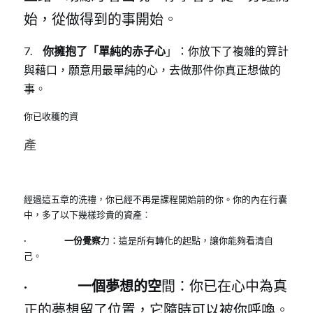
始，從做得到的事開始
。
7.    
 你擁抱了「單純的赤子心
」：你放下了複雜的算計
與藉口，願意用最單純的心，去做那件你真正想做的
事
。
你已收穫的資
產
經過這五章的洗禮，你已經不再是課程開始前的你。你的內在行囊
中，多了以下幾樣珍貴的資產
：
·                 
 一份覺察
力：這是所有轉化的起點，讓你能夠看清自
己
。
·                 
 一個夢想的空
間：你已在心中為真
正的夢想留了位置，它隨時可以被你呼喚
。