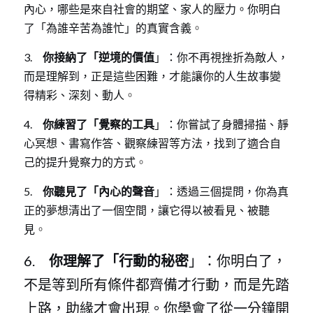
內心，哪些是來自社會的期望、家人的壓力。你明白
了「為誰辛苦為誰忙」的真實含義
。
3.    
 你接納了「逆境的價值
」：你不再視挫折為敵人，
而是理解到，正是這些困難，才能讓你的人生故事變
得精彩、深刻、動人
。
4.    
 你練習了「覺察的工具
」：你嘗試了身體掃描、靜
心冥想、書寫作答、觀察練習等方法，找到了適合自
己的提升覺察力的方式
。
5.    
 你聽見了「內心的聲音
」：透過三個提問，你為真
正的夢想清出了一個空間，讓它得以被看見、被聽
見
。
6.    
 你理解了「行動的秘密
」：你明白了，
不是等到所有條件都齊備才行動，而是先踏
上路，助緣才會出現。你學會了從一分鐘開