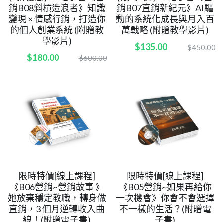
銷B08斜槓造浪者》知識
銷B07直銷新紀元》AI驅
變現 × 情感行銷，打造你
動的系統化成長與月入百
的個人創業系統 (附贈教
萬戰略 (附贈教學影片)
學影片)
$135.00
$450.00
$180.00
$600.00
限時特價[線上課程]
限時特價[線上課程]
《B06營銷~營銷故事 》
《B05營銷~如果再給你
她放棄穩定教職，轉身做
一次機會》你會不會選擇
直銷，3 個月逆轉收入曲
不一樣的生活？(附贈電
線！(附贈電子書)
子書)