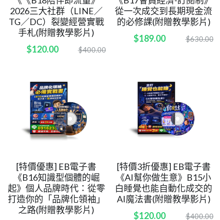
2026三大社群（LINE／
從一次成交到長期現金流
POWERED BY
TG／DC）裂變經營實戰
的必修課(附贈教學影片)
手札(附贈教學影片)
$189.00
$630.00
$120.00
$400.00
[特價優惠] EB電子書
[特價3折優惠] EB電子書
《B16知識型個體的崛
《AI幫你做生意》B15小
起》個人品牌時代：從零
白睡覺也能自動化成交的
打造你的「品牌化領袖」
AI魔法書(附贈教學影片)
之路(附贈教學影片)
$120.00
$400.00