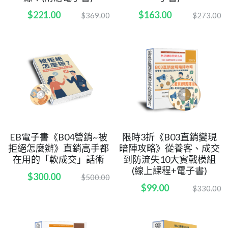
$221.00
$163.00
$369.00
$273.00
EB電子書《B04營銷~被
限時3折《B03直銷變現
拒絕怎麼辦》直銷高手都
暗陣攻略》從養客、成交
在用的「軟成交」話術
到防流失10大實戰模組
(線上課程+電子書)
$300.00
$500.00
$99.00
$330.00