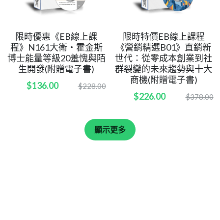
限時優惠《EB線上課
限時特價EB線上課程
程》N161大衛・霍金斯
《營銷精選B01》直銷新
博士能量等級20羞愧與陌
世代：從零成本創業到社
生開發(附贈電子書)
群裂變的未來趨勢與十大
商機(附贈電子書)
$136.00
$228.00
$226.00
$378.00
顯示更多