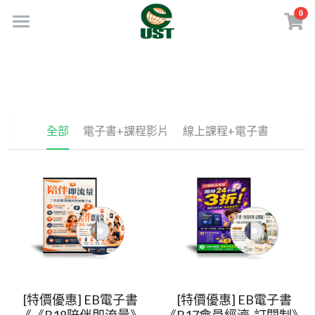
0
×
商品分類
Home
所有商品分類
規劃服務
最新消息
全部
電子書+課程影片
線上課程+電子書
訂閱方案
線上商店
免費會員專區
VIP會員專區
歡迎來電
[特價優惠] EB電子書
[特價優惠] EB電子書
《《B18陪伴即流量》
《B17會員經濟-訂閱制》