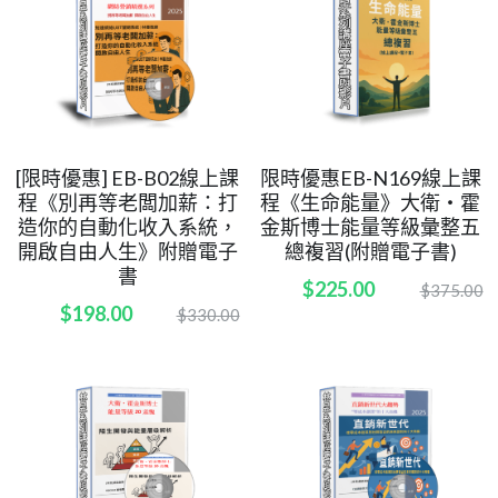
[限時優惠] EB-B02線上課
限時優惠EB-N169線上課
程《別再等老闆加薪：打
程《生命能量》大衛・霍
造你的自動化收入系統，
金斯博士能量等級彙整五
開啟自由人生》附贈電子
總複習(附贈電子書)
書
$225.00
$375.00
$198.00
$330.00