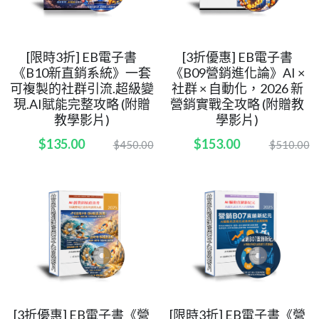
[限時3折] EB電子書
[3折優惠] EB電子書
《B10新直銷系統》一套
《B09營銷進化論》AI ×
可複製的社群引流.超級變
社群 × 自動化，2026 新
現.AI賦能完整攻略 (附贈
營銷實戰全攻略 (附贈教
教學影片)
學影片)
$135.00
$153.00
$450.00
$510.00
[3折優惠] EB電子書《營
[限時3折] EB電子書《營