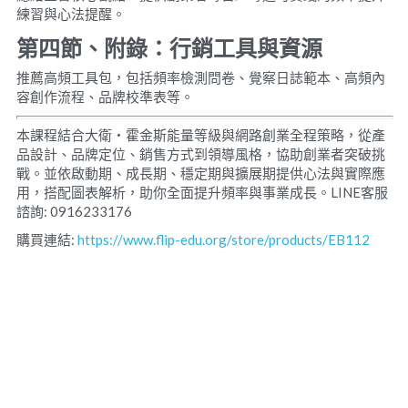
練習與心法提醒。
第四節、附錄：行銷工具與資源
推薦高頻工具包，包括頻率檢測問卷、覺察日誌範本、高頻內
容創作流程、品牌校準表等。
本課程結合大衛・霍金斯能量等級與網路創業全程策略，從產
品設計、品牌定位、銷售方式到領導風格，協助創業者突破挑
戰。並依啟動期、成長期、穩定期與擴展期提供心法與實際應
用，搭配圖表解析，助你全面提升頻率與事業成長。LINE客服
諮詢: 0916233176
購買連結: 
https://www.flip-edu.org/store/products/EB112