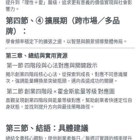
提升到「理性＋愛」層級，追求更有意義的價值實現與社會影
響力。
第四節、
④ 
擴展期（跨市場／多品
牌）：
學會頻率穩定下的擴張之道，以智慧與願景領導整體佈局。
第三章、總結與實用資源
 第一節 四階段與心法對應與關鍵啟示
揭示創業四階段核心心法，從探索到成長，對應不同意識層
次，強調能量轉換是突破瓶頸、邁向長遠成功的關鍵。
 第二節 創業四階段 × 霍金斯能量等級 對應圖
直觀呈現創業四階段與能量等級對應，幫助創業者快速定位自
身狀態，並找到提升方向與最佳策略路徑。
第三節、結語：具體建議
總結全書核心觀點，提供創業者每日／每週可實踐的頻率提升