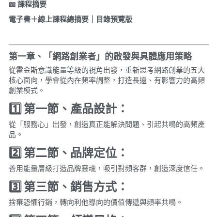
📖
課程
摘要
電子書＋線上課程總摘要｜目錄預覽版
第一章、「網路創業者」的啟發與具體應用策略
從霍金斯意識能量等級的視角出發，重新思考網路創業的五大
核心面向，學會從內在頻率調整，打造長遠、有影響力的高頻
創業模式。
1️
第一節、產品設計：
從「服務心」出發，創造真正能解決問題、引起共鳴的高頻產
品。
2️
第二節、品牌定位：
善用能量層級打造品牌靈魂，吸引對頻客群，創造深度信任。
3️
第三節、銷售方式：
捨棄恐懼行銷，轉向利他導向的價值傳遞與頻率共鳴。