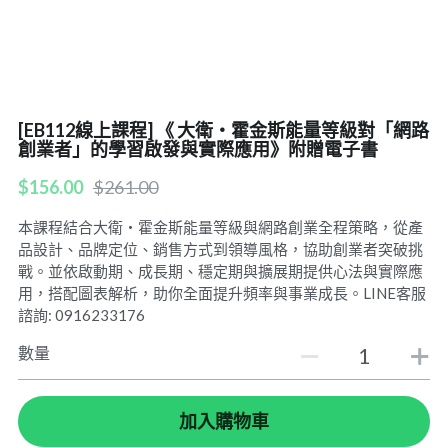
POWERED BY
[EB112線上課程] 《 大衛・霍金斯能量等級對「網路
創業者」的學習啟發與實際應用》附贈電子書
$156.00
$261.00
本課程結合大衛・霍金斯能量等級與網路創業全程策略，從產
品設計、品牌定位、銷售方式到領導風格，協助創業者突破挑
戰。並依啟動期、成長期、穩定期與擴展期提供心法與實際應
用，搭配圖表解析，助你全面提升頻率與事業成長。LINE客服
諮詢: 0916233176
數量
加入購物車