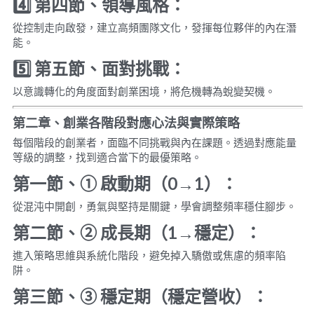
4️
第四節、領導風格：
從控制走向啟發，建立高頻團隊文化，發揮每位夥伴的內在潛
能。
5️
第五節、面對挑戰：
以意識轉化的角度面對創業困境，將危機轉為蛻變契機。
第二章、創業各階段對應心法與實際策略
每個階段的創業者，面臨不同挑戰與內在課題。透過對應能量
等級的調整，找到適合當下的最優策略。
第一節、
① 
啟動期（
0→1
）：
從混沌中開創，勇氣與堅持是關鍵，學會調整頻率穩住腳步。
第二節、
② 
成長期（
1→
穩定）：
進入策略思維與系統化階段，避免掉入驕傲或焦慮的頻率陷
阱。
第三節、
③ 
穩定期（穩定營收）：