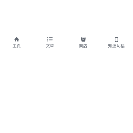
主頁
文章
商店
知達阿福
© 2025
​機會，永遠是只給準備好的人。(台灣福嫂)
​完善產品，創新行銷，人性服務。
​(組織營銷講堂網成立於2015 年 01 月 1 1 日)