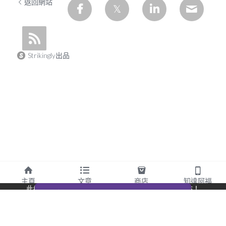
返回網站
Strikingly出品
主頁
文章
商店
知達阿福
此網站通過 Strikingly 創建。
立即免費擁有一個網站！
CREATE A SITE WITH
开始创建