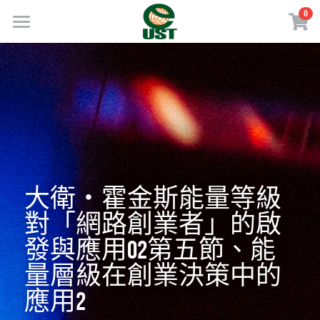
×
0
商品分類
Home
所有商品分類
規劃服務
最新消息
訂閱方案
線上商店
大衛・霍金斯能量等級
免費會員專區
對「網路創業者」的啟
發與應用02第五節、能
VIP會員專區
量層級在創業決策中的
歡迎來電
應用2