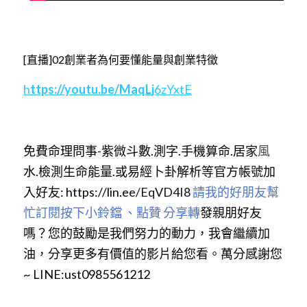
[直播]02創業者為何要懂能量與創業特徵
h
t
tp
s:/
/youtu.be/MaqL
j
6zYxtE
免費命理問事-紫微斗數.測字.手機算命.居
家
風
水.檢測生命能量.或易經卜卦解析等官方帳號加
入好友: https://lin.e
e/EqVD4I8 
請我的好朋友幫
忙訂閱按下小鈴鐺 、點贊 分享
轉
發親朋好友
嗎？您的鼓勵是我們努力的動力，我會繼續加
油，分享更多有價值的影片給您看。萬分感謝您
~ LINE:ust0985561212