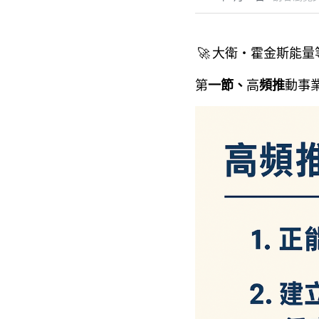
🚀 大衛・霍金斯能
第
一節、
高
頻推
動事