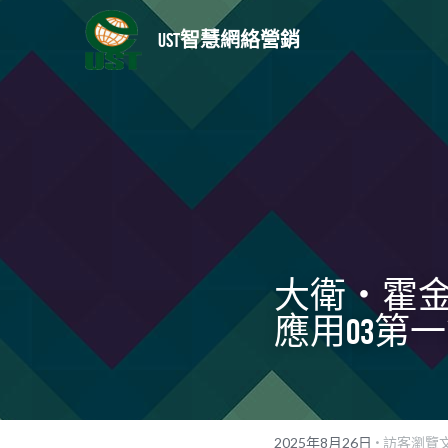
UST智慧網絡營銷
大衛・霍
應用03第
·
2025年8月26日
訪客瀏覽