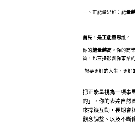
一、正能量思維：能
量
首先，是正能量思
維。
你的
能量越高，
你
的
商
質，也直接影響你事業
想要更好的人生、更好
把正能量視為一項事
的」，你的表達自然
來操縱互動，長期會
觀念調整、以及不斷