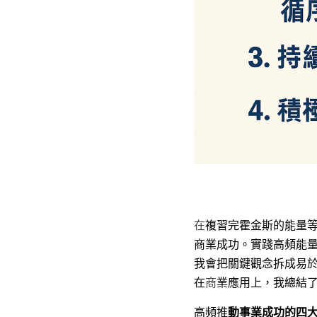
在
複習完霍金斯的能量
商業成功。實踐高頻能
我會把關鍵觀念拆成易
在
商
業應用上，我總結
高頻推
動事業成功的四