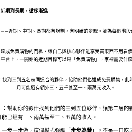
從近
期到長期，循序漸進
的
—
—近期、中期、長期都有規劃，有明確的步驟。並為每個階段
：達成免費購物的門檻，讓自己與核心夥伴能享受買東西不用看
業平台上，一開始的近期目標可以是「免費購物」，家裡需要什
：
找
到
三
到五名志同道合的夥伴，協助他們也達成免費購物，此
月可能還有額外三、五千甚至一、兩萬元收入。
）：幫助你
的
夥
伴
找到他們的三到五位夥伴，讓第二層的
可能已經有一、兩萬甚至三、五萬的收入。
：一步一步做，這個模式強調「
步步為營」，
不是一口吃