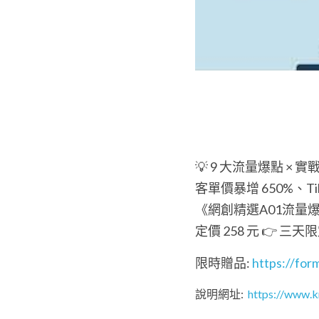
💡 9 大流量爆點 × 
客單價暴增 650%、T
《網創精選A01流量
定價 258 元 👉 三
限時贈品:
 https://f
說明網址: 
 https://www.k