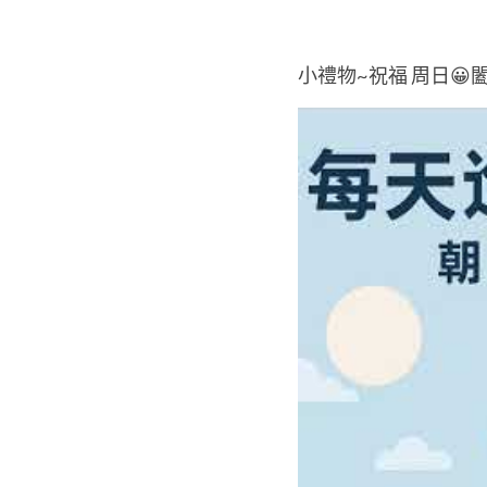
小禮物~祝福 周日😀闔