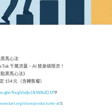
實戰黑馬心法
ikTok 千萬流量、AI 替身繞限流！
爆點黑馬心法》
天限定 154 元（含轉售權）
orms.gle/KegVodjcUkWAdD1P
9
nowstart.org/store/products/eb-a0
1