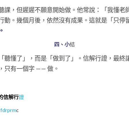
聽課，但遲遲不願意開始做。他常說：「我懂老
行動。幾個月後，依然沒有成果。這就是「只停
。
四、小
結
「聽懂了」，而是「做到了」。信解行證，最終
，只有一個字 ——
做。
踐的信解行
證
bfdrprm
c