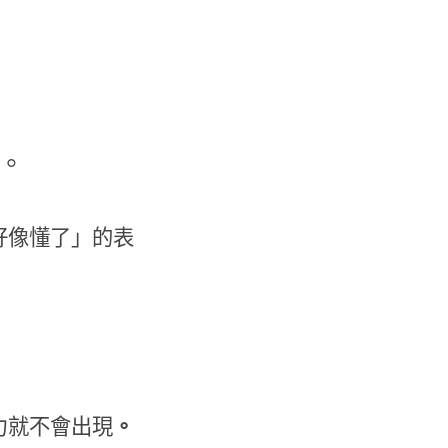
。
好像懂了」的表
力就不會出現
。