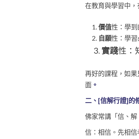
在教育與學習中，
價值
性：學到
自願
性：學習
實踐
性：
再好的課程，如果
面
。
二、[信解行證]的
佛家常講「信、解
信：相信。先相信