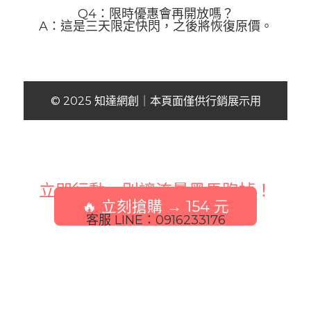
Q4：限時優惠會再開放嗎？
A：這是三天限定快閃，之後將恢復原價。
© 2025 知達網創｜本頁面僅供行銷展示用
立即行動，別讓流量黑馬跑掉！
🔥 立刻搶購 → 154 元
客服 LINE：0916233176