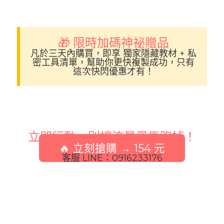
🎁 限時加碼神祕贈品
凡於三天內購買，即享
獨家隱藏教材 + 私
密工具清單
，幫助你更快複製成功，只有
這次快閃優惠才有！
立即行動，別讓流量黑馬跑掉！
🔥 立刻搶購 → 154 元
客服 LINE：0916233176