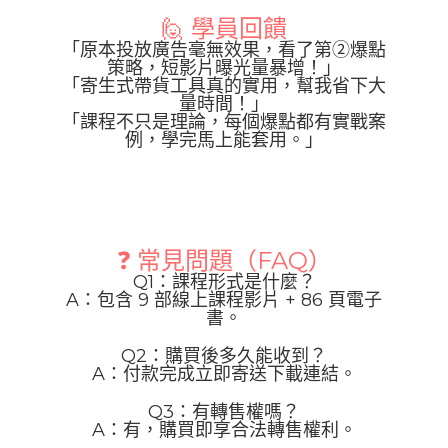
🙋 學員回饋
「原本投放廣告毫無效果，看了第②爆點
策略，短影片曝光量暴增！」
「寄生式帶貨工具真的實用，幫我省下大
量時間！」
「課程不只是理論，每個爆點都有實戰案
例，學完馬上能套用。」
❓ 常見問題（FAQ）
Q1：課程形式是什麼？
A：包含 9 部線上課程影片 + 86 頁電子
書。
Q2：購買後多久能收到？
A：付款完成立即寄送下載連結。
Q3：有轉售權嗎？
A：有，購買即享合法轉售權利。