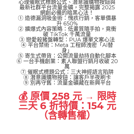
心理催眠式標題公式、潛意識購物按鈕與
最新社群平台流量金礦，完整揭露 2025
網創必備的暗黑心法！
① 造德漏洞吸金術：愧疚行銷，客單價暴
升 650%
② 擴爆式內容策略：低畫質隨手拍，竟衝
破 TikTok 千萬流量
③ 戀愛殺豬盤轉型：PUA 爆單文案心法
④ 平台禁術：Meta 工程師洩密「AI替
身」
⑤ 寄生式帶貨：公開流量劫持自動化腳本
⑥ 一台手機創業：素人聯盟行銷月收破 20
萬
⑦ 催眠式標題公式：三大神經語言陷阱
⑧ 潛意識購物按鈕：讓客戶半夜刷卡
⑨ 別再守舊：流量金礦藏在新興平台
💰 原價 258 元 → 限時
三天 6 折特價：154 元
（含轉售權）