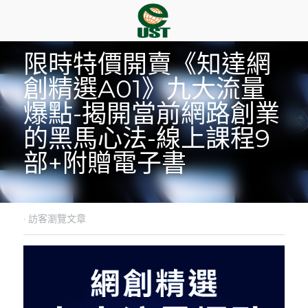
限時特價開賣《知達網
創精選A01》九大流量
爆點-揭開當前網路創業
的黑馬心法-線上課程9
部+附贈電子書
·
訪客瀏覽文章