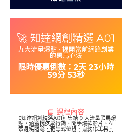
🚀 知達網創精選 A01
九大流量爆點 · 揭開當前網路創業
的黑馬心法
限時優惠倒數：
2天 23小時
59分 53秒
📘 課程內容
《知達網創精選A01》集結 9 大流量黑馬爆
點，涵蓋愧疚感行銷、隨手爆款影片、AI
替身繞限流、寄生式帶貨、自動化工具、