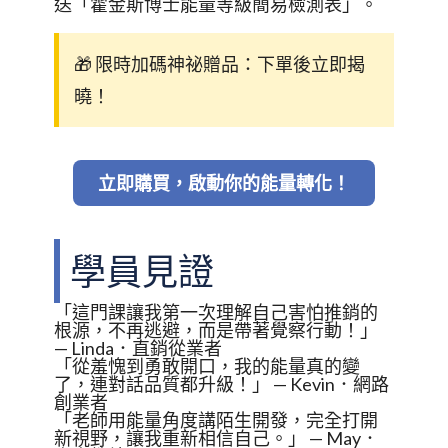
送「霍金斯博士能量等級簡易檢測表」。
🎁 限時加碼神祕贈品：下單後立即揭
曉！
立即購買，啟動你的能量轉化！
學員見證
「這門課讓我第一次理解自己害怕推銷的
根源，不再逃避，而是帶著覺察行動！」
— Linda．直銷從業者
「從羞愧到勇敢開口，我的能量真的變
了，連對話品質都升級！」 — Kevin．網路
創業者
「老師用能量角度講陌生開發，完全打開
新視野，讓我重新相信自己。」 — May．