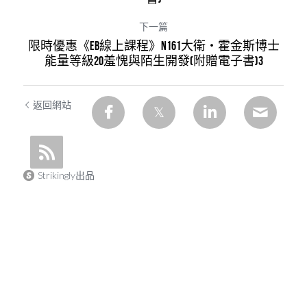
下一篇
限時優惠《EB線上課程》N161大衛・霍金斯博士
能量等級20羞愧與陌生開發(附贈電子書)3
返回網站
Strikingly出品