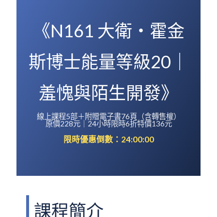
《N161 大衛・霍金
斯博士能量等級20｜
羞愧與陌生開發》
線上課程5部＋附贈電子書76頁（含轉售權）
原價228元｜24小時限時6折特價136元
限時優惠倒數：24:00:00
課程簡介