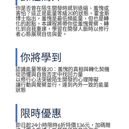
你是否曾在陌生開發時感到退縮、羞愧或
害怕？這正是能量等級20的狀態。霍金斯
博士指出，羞愧是最低頻能量，但也是轉
化的起點。本課程將帶你從羞愧覺察、轉
化到自我重建，學習在開發人脈時以修行
者心態展現自信與愛。
你將學到
認識能量等級20：羞愧的真相與轉化契機
從恐懼與自我否定中找回力量
以修行心法突破陌生開發的心理障礙
讓行動與覺察並行，達到內外一致的能量
狀態
限時優惠
即日起24小時限時6折特價136元，加碼贈