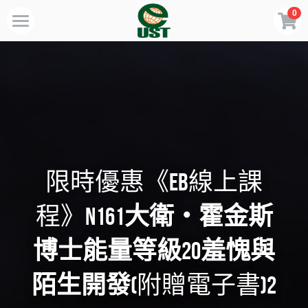
0
×
商品分類
Home
規劃服務
所有商品分類
最新消息
訂閱方案
限時優惠《EB線上課
線上商店
免費會員專區
程》
N161大衛・霍金斯
VIP會員專區
博士能量等級20羞愧與
陌生開發(
附贈電子書)2
歡迎來電