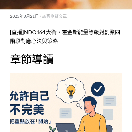
POWERED BY
·
2025年8月21日
訪客瀏覽文章
[直播]NDO164 大衛・霍金斯能量等級對創業四
階段對應心法與策略
章節導讀