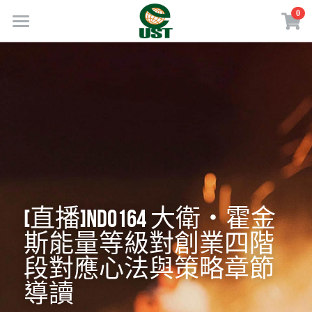
×
0
商品分類
Home
所有商品分類
規劃服務
最新消息
訂閱方案
線上商店
免費會員專區
[直播]NDO164 大衛・霍金
斯能量等級對創業四階
VIP會員專區
段對應心法與策略章節
歡迎來電
導讀