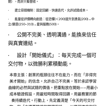
期），而非只看營收。
·        建立容錯機制：固定回顧、快速迭代、允許試錯成本。
·        能量從評價轉向創造：從恐懼(＜200)提升到勇氣(200)→中
立/願意(250~310)→愛與服務(500)。
·        公開不完美、透明溝通，能換來信任
與真實連結。
·        設計「開始儀式」：每天完成一個可
交付物，以微勝利累積動能。
本章主張：創業的瓶頸往往不在能力，而在「非得完
美才開始」的信念。允許自己不完美，等於承認學習
曲線的必然與試錯的價值。把重點放在開始——用最小
成本驗證假設，用最短時間取得回饋，用最務實的節
奏持續迭代。行動上，先定義清楚「今天的可交付