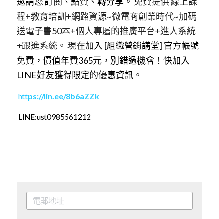
邀請您 訂閱、點贊、轉分享。 免費
提供 線上課
程+教育培訓+網路資源~微電商創業時代~加碼
送電子書50本+個人專屬的推廣平台+進人系統
+跟進系統。 現在加
入 [組織營銷講堂] 官方帳號
免費，價值年費365元，別錯過機會！快加入
LINE好友獲得限定的優惠資訊。
 ht
t
ps://lin.ee/8b6aZZk  
LINE
:ust0985561212