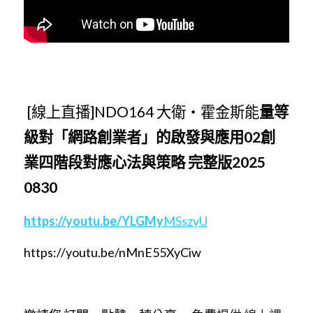
 [線上直播]NDO164 大衛・霍金斯能
量等
級對「網路創業者」的啟發與應用02創
業四階段對應心法與策略 完整版2025 
0830
https://
y
out
u.be/YLGMy
MSszyU
https://youtu.be/nMnE5
5
XyCiw