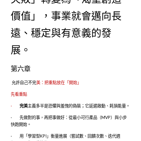
價值」，事業就會邁向長
遠、穩定與有意義的發
展。
第六章
 允許自己不完
美：把重點放在「開始」
先看重點
·      
  完美
主義多半是恐懼與羞愧的偽裝；它延遲啟動、耗損能量。
·        先做對的事，再把事做好：從最小可行產品（MVP）與小步
快跑開始。
·        用「學習型KPI」衡量進展（嘗試數、回饋次數、迭代週