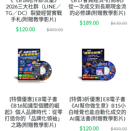
2026三大社群（LINE／
從一次成交到長期現金流
POWERED BY
TG／DC）裂變經營實戰
的必修課(附贈教學影片)
手札(附贈教學影片)
$189.00
$630.00
$120.00
$400.00
[特價優惠] EB電子書
[特價3折優惠] EB電子書
《B16知識型個體的崛
《AI幫你做生意》B15小
起》個人品牌時代：從零
白睡覺也能自動化成交的
打造你的「品牌化領袖」
AI魔法書(附贈教學影片)
之路(附贈教學影片)
$120.00
$400.00