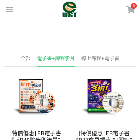
0
×
商品分類
Home
所有商品分類
規劃服務
最新消息
全部
電子書+課程影片
線上課程+電子書
訂閱方案
線上商店
免費會員專區
VIP會員專區
歡迎來電
[特價優惠] EB電子書
[特價優惠] EB電子書
《《B18陪伴即流量》
《B17會員經濟-訂閱制》